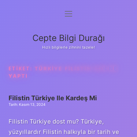
menüyü
Anasayfa
aç
Gizlilik Politikası
Cepte Bilgi Durağı
Yasal Uyarı
Hızlı bilgilerle zihnini tazele!
Hakkımızda
ETIKET:
TÜRKIYE FILISTIN IÇIN NE
YAPTI
Filistin Türkiye Ile Kardeş Mi
Tarih: Kasım 13, 2024
Filistin Türkiye dost mu? Türkiye,
yüzyıllardır Filistin halkıyla bir tarih ve