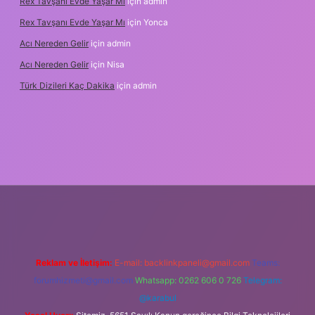
Rex Tavşanı Evde Yaşar Mı
için
admin
Rex Tavşanı Evde Yaşar Mı
için
Yonca
Acı Nereden Gelir
için
admin
Acı Nereden Gelir
için
Nisa
Türk Dizileri Kaç Dakika
için
admin
xper
Reklam ve İletişim:
E-mail:
backlinkpaneli@gmail.com
Teams:
forumhizmeti@gmail.com
Whatsapp: 0262 606 0 726
Telegram:
@karabul