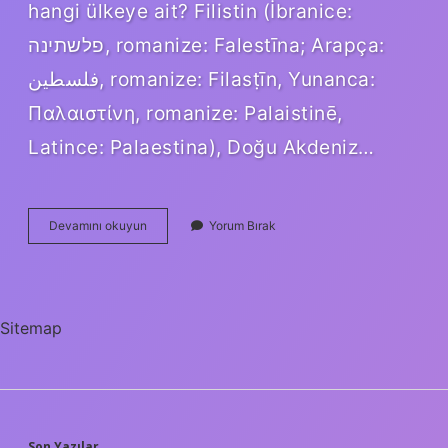
hangi ülkeye ait? Filistin (İbranice:
פלשתינה‎, romanize: Falestīna; Arapça:
فلسطين, romanize: Filasṭīn, Yunanca:
Παλαιστίνη, romanize: Palaistinē,
Latince: Palaestina), Doğu Akdeniz…
Filistin
Devamını okuyun
Yorum Bırak
Türkiye
Ile
Kardeş
Mi
Sitemap
Son Yazılar