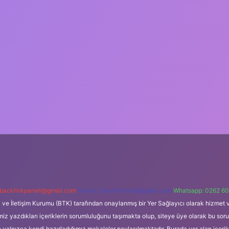
backlinkpaneli@gmail.com
Teams:
forumhizmeti@gmail.com
Whatsapp: 0262 60
i ve İletişim Kurumu (BTK) tarafından onaylanmış bir Yer Sağlayıcı olarak hizmet v
azdıkları içeriklerin sorumluluğunu taşımakta olup, siteye üye olarak bu sorumlul
e yalnızca kendi hazırladığımız makaleler paylaşılmaktadır. Burada yer alan içeri