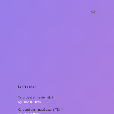
SIDEBAR
Son Yazılar
betxper
Tefsirde ıtlak ne demek ?
Ağustos 8, 2026
Karbondioksit nasıl yazılır TDK ?