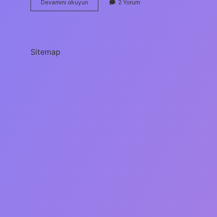
Swaks
Devamını okuyun
2 Yorum
nedir
Sitemap