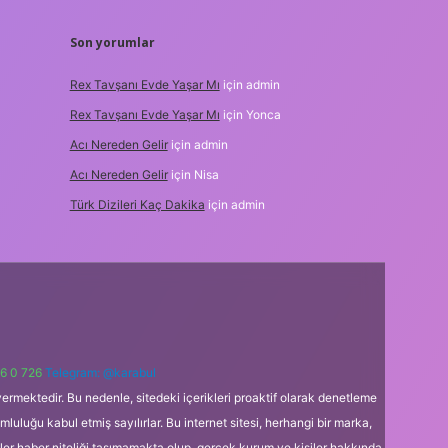
Son yorumlar
Rex Tavşanı Evde Yaşar Mı
için
admin
Rex Tavşanı Evde Yaşar Mı
için
Yonca
Acı Nereden Gelir
için
admin
Acı Nereden Gelir
için
Nisa
Türk Dizileri Kaç Dakika
için
admin
6 0 726
Telegram: @karabul
ermektedir. Bu nedenle, sitedeki içerikleri proaktif olarak denetleme
uğu kabul etmiş sayılırlar. Bu internet sitesi, herhangi bir marka,
kler haber niteliği taşımamakta olup, gerçek kurum ve kişiler hakkında