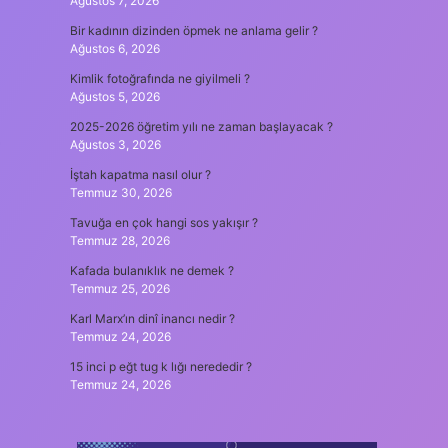
Ağustos 7, 2026
Bir kadının dizinden öpmek ne anlama gelir ?
Ağustos 6, 2026
Kimlik fotoğrafında ne giyilmeli ?
Ağustos 5, 2026
2025-2026 öğretim yılı ne zaman başlayacak ?
Ağustos 3, 2026
İştah kapatma nasıl olur ?
Temmuz 30, 2026
Tavuğa en çok hangi sos yakışır ?
Temmuz 28, 2026
Kafada bulanıklık ne demek ?
Temmuz 25, 2026
Karl Marx’ın dinî inancı nedir ?
Temmuz 24, 2026
15 inci p eğt tug k lığı nerededir ?
Temmuz 24, 2026