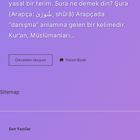
yasal bir terim. Sura ne demek din? Şura
(Arapça: شُورَىٰ, shūrā) Arapçada
“danışma” anlamına gelen bir kelimedir.
Kur’an, Müslümanları…
Şürb
Devamını okuyun
Yorum Bırak
Ne
Demek
Sitemap
SIDEBAR
Son Yazılar