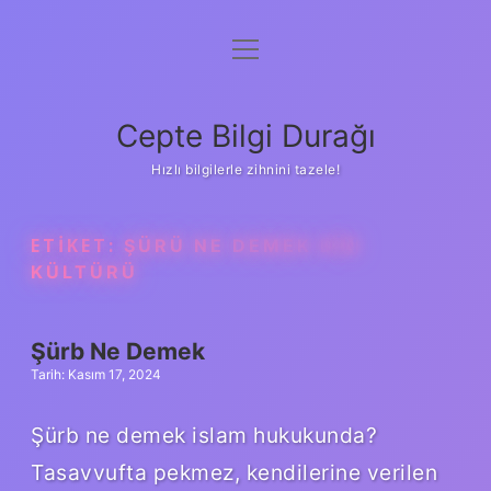
menüyü
Anasayfa
aç
Gizlilik Politikası
Cepte Bilgi Durağı
Yasal Uyarı
Hızlı bilgilerle zihnini tazele!
Hakkımızda
ETIKET:
ŞÜRÜ NE DEMEK DIN
KÜLTÜRÜ
Şürb Ne Demek
Tarih: Kasım 17, 2024
Şürb ne demek islam hukukunda?
Tasavvufta pekmez, kendilerine verilen