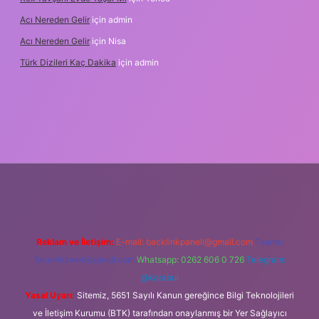
Acı Nereden Gelir
için
admin
Acı Nereden Gelir
için
Nisa
Türk Dizileri Kaç Dakika
için
admin
per
Reklam ve İletişim:
E-mail:
backlinkpaneli@gmail.com
Teams:
forumhizmeti@gmail.com
Whatsapp: 0262 606 0 726
Telegram:
@karabul
Yasal Uyarı:
Sitemiz, 5651 Sayılı Kanun gereğince Bilgi Teknolojileri
ve İletişim Kurumu (BTK) tarafından onaylanmış bir Yer Sağlayıcı