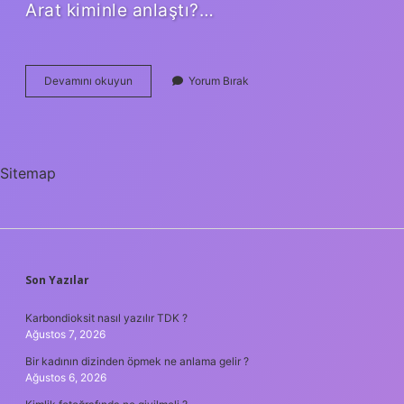
Arat kiminle anlaştı?…
Çebi
Devamını okuyun
Yorum Bırak
Ibra
Edildi
Mi
Sitemap
SIDEBAR
Son Yazılar
Karbondioksit nasıl yazılır TDK ?
Ağustos 7, 2026
Bir kadının dizinden öpmek ne anlama gelir ?
Ağustos 6, 2026