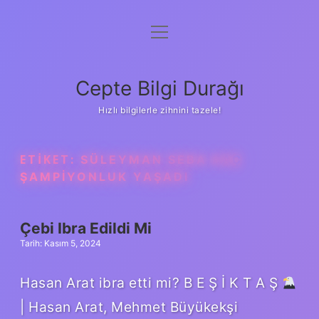
menüyü
Anasayfa
aç
Gizlilik Politikası
Cepte Bilgi Durağı
Yasal Uyarı
Hızlı bilgilerle zihnini tazele!
Hakkımızda
ETIKET:
SÜLEYMAN SEBA KAÇ
ŞAMPIYONLUK YAŞADI
Çebi Ibra Edildi Mi
Tarih: Kasım 5, 2024
Hasan Arat ibra etti mi? B E Ş İ K T A Ş
| Hasan Arat, Mehmet Büyükekşi