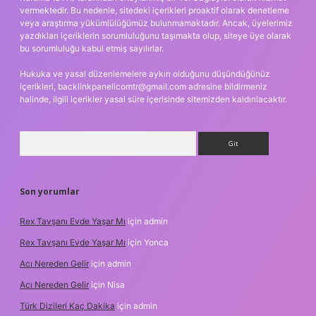
vermektedir. Bu nedenle, sitedeki içerikleri proaktif olarak denetleme
veya araştırma yükümlülüğümüz bulunmamaktadır. Ancak, üyelerimiz
yazdıkları içeriklerin sorumluluğunu taşımakta olup, siteye üye olarak
bu sorumluluğu kabul etmiş sayılırlar.
Hukuka ve yasal düzenlemelere aykırı olduğunu düşündüğünüz
içerikleri,
backlinkpanelicomtr@gmail.com
adresine bildirmeniz
halinde, ilgili içerikler yasal süre içerisinde sitemizden kaldırılacaktır.
Arama
Son yorumlar
Rex Tavşanı Evde Yaşar Mı
için
admin
Rex Tavşanı Evde Yaşar Mı
için
Yonca
Acı Nereden Gelir
için
admin
Acı Nereden Gelir
için
Nisa
Türk Dizileri Kaç Dakika
için
admin