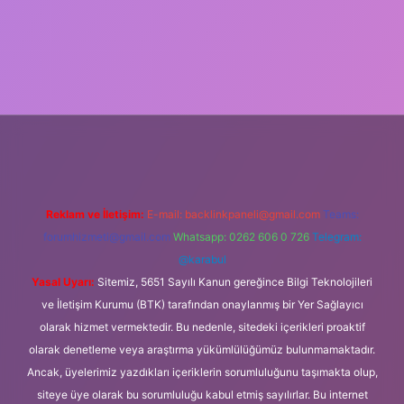
per
Reklam ve İletişim:
E-mail:
backlinkpaneli@gmail.com
Teams:
forumhizmeti@gmail.com
Whatsapp: 0262 606 0 726
Telegram:
@karabul
Yasal Uyarı:
Sitemiz, 5651 Sayılı Kanun gereğince Bilgi Teknolojileri
ve İletişim Kurumu (BTK) tarafından onaylanmış bir Yer Sağlayıcı
olarak hizmet vermektedir. Bu nedenle, sitedeki içerikleri proaktif
olarak denetleme veya araştırma yükümlülüğümüz bulunmamaktadır.
Ancak, üyelerimiz yazdıkları içeriklerin sorumluluğunu taşımakta olup,
siteye üye olarak bu sorumluluğu kabul etmiş sayılırlar. Bu internet