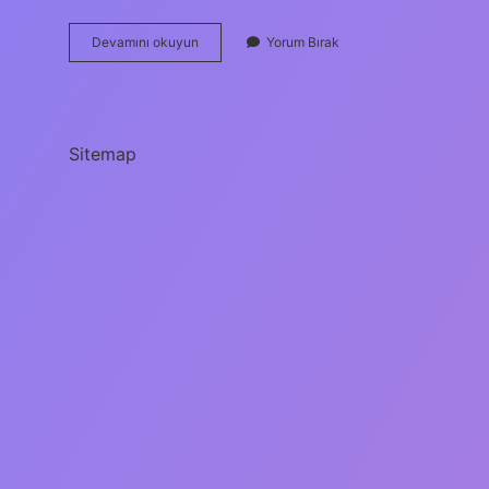
Su
Devamını okuyun
Yorum Bırak
Barajlarda
Nasıl
Elektriğe
Dönüşür
Sitemap