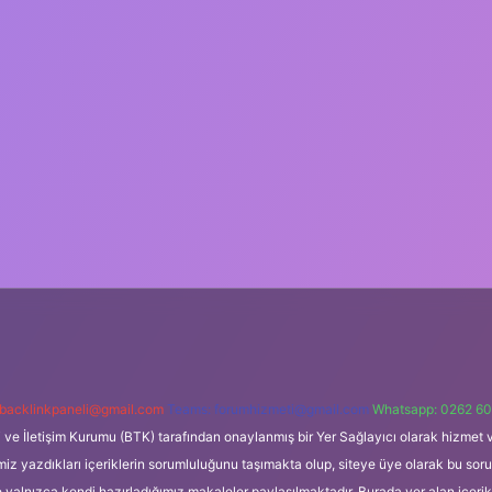
backlinkpaneli@gmail.com
Teams:
forumhizmeti@gmail.com
Whatsapp: 0262 60
i ve İletişim Kurumu (BTK) tarafından onaylanmış bir Yer Sağlayıcı olarak hizmet v
azdıkları içeriklerin sorumluluğunu taşımakta olup, siteye üye olarak bu sorumlul
e yalnızca kendi hazırladığımız makaleler paylaşılmaktadır. Burada yer alan içeri