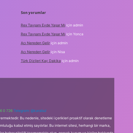
Son yorumlar
Rex Tavşanı Evde Yaşar Mı
için
admin
Rex Tavşanı Evde Yaşar Mı
için
Yonca
Acı Nereden Gelir
için
admin
Acı Nereden Gelir
için
Nisa
Türk Dizileri Kaç Dakika
için
admin
6 0 726
Telegram: @karabul
ermektedir. Bu nedenle, sitedeki içerikleri proaktif olarak denetleme
uğu kabul etmiş sayılırlar. Bu internet sitesi, herhangi bir marka,
kler haber niteliği taşımamakta olup, gerçek kurum ve kişiler hakkında