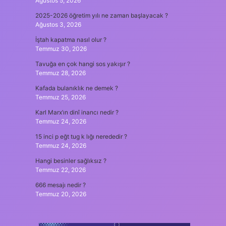
Ağustos 5, 2026
2025-2026 öğretim yılı ne zaman başlayacak ?
Ağustos 3, 2026
İştah kapatma nasıl olur ?
Temmuz 30, 2026
Tavuğa en çok hangi sos yakışır ?
Temmuz 28, 2026
Kafada bulanıklık ne demek ?
Temmuz 25, 2026
Karl Marx’ın dinî inancı nedir ?
Temmuz 24, 2026
15 inci p eğt tug k lığı nerededir ?
Temmuz 24, 2026
Hangi besinler sağlıksız ?
Temmuz 22, 2026
666 mesajı nedir ?
Temmuz 20, 2026