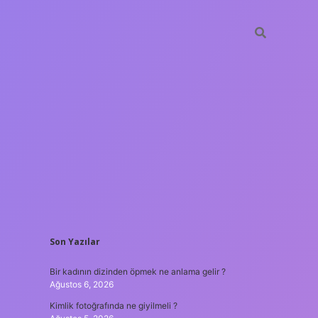
SIDEBAR
Son Yazılar
betxper
Bir kadının dizinden öpmek ne anlama gelir ?
Ağustos 6, 2026
Kimlik fotoğrafında ne giyilmeli ?