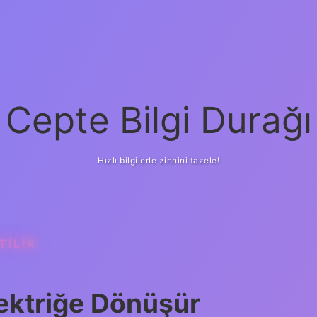
Cepte Bilgi Durağı
Hızlı bilgilerle zihnini tazele!
TILIR
lektriğe Dönüşür