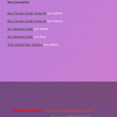
Son yorumlar
Rex Tavşanı Evde Yaşar Mı
için
admin
Rex Tavşanı Evde Yaşar Mı
için
Yonca
Acı Nereden Gelir
için
admin
Acı Nereden Gelir
için
Nisa
Türk Dizileri Kaç Dakika
için
admin
betxper
Reklam ve İletişim:
E-mail:
backlinkpaneli@gmail.com
Teams:
forumhizmeti@gmail.com
Whatsapp: 0262 606 0 726
Telegram: