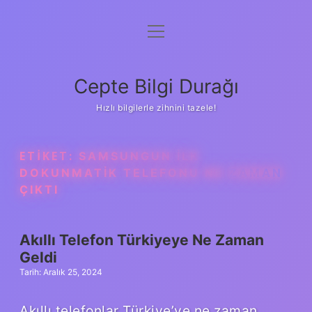
menüyü
Anasayfa
aç
Gizlilik Politikası
Cepte Bilgi Durağı
Yasal Uyarı
Hızlı bilgilerle zihnini tazele!
Hakkımızda
ETIKET:
SAMSUNGUN ILK
DOKUNMATIK TELEFONU NE ZAMAN
ÇIKTI
Akıllı Telefon Türkiyeye Ne Zaman
Geldi
Tarih: Aralık 25, 2024
Akıllı telefonlar Türkiye’ye ne zaman