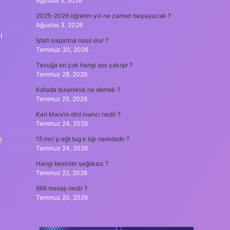
Ağustos 5, 2026
2025-2026 öğretim yılı ne zaman başlayacak ?
Ağustos 3, 2026
ı
İştah kapatma nasıl olur ?
Temmuz 30, 2026
Tavuğa en çok hangi sos yakışır ?
Temmuz 28, 2026
Kafada bulanıklık ne demek ?
Temmuz 25, 2026
Karl Marx’ın dinî inancı nedir ?
Temmuz 24, 2026
e
15 inci p eğt tug k lığı nerededir ?
Temmuz 24, 2026
Hangi besinler sağlıksız ?
Temmuz 22, 2026
666 mesajı nedir ?
Temmuz 20, 2026