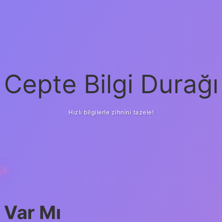
Cepte Bilgi Durağı
Hızlı bilgilerle zihnini tazele!
LI
l Var Mı