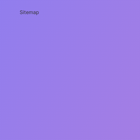
Var
Mı
Sitemap