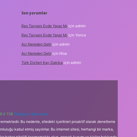
Son yorumlar
Rex Tavşanı Evde Yaşar Mı
için
admin
Rex Tavşanı Evde Yaşar Mı
için
Yonca
Acı Nereden Gelir
için
admin
Acı Nereden Gelir
için
Nisa
Türk Dizileri Kaç Dakika
için
admin
6 0 726
Telegram: @karabul
ermektedir. Bu nedenle, sitedeki içerikleri proaktif olarak denetleme
uğu kabul etmiş sayılırlar. Bu internet sitesi, herhangi bir marka,
kler haber niteliği taşımamakta olup, gerçek kurum ve kişiler hakkında