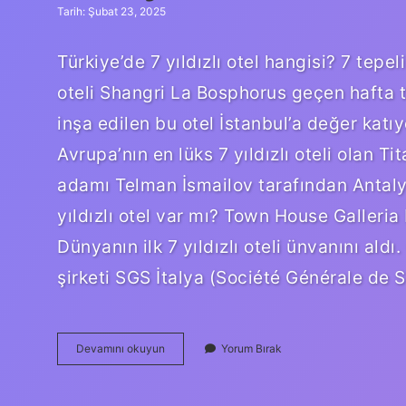
Tarih: Şubat 23, 2025
Türkiye’de 7 yıldızlı otel hangisi? 7 tepeli 
oteli Shangri La Bosphorus geçen hafta t
inşa edilen bu otel İstanbul’a değer katıyo
Avrupa’nın en lüks 7 yıldızlı oteli olan T
adamı Telman İsmailov tarafından Antalya
yıldızlı otel var mı? Town House Galleria
Dünyanın ilk 7 yıldızlı oteli ünvanını aldı
şirketi SGS İtalya (Société Générale de S
Antalya
Devamını okuyun
Yorum Bırak
7
Yıldızlı
Otel