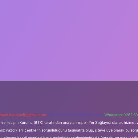
backlinkpaneli@gmail.com
Teams:
forumhizmeti@gmail.com
Whatsapp: 0262 60
i ve İletişim Kurumu (BTK) tarafından onaylanmış bir Yer Sağlayıcı olarak hizmet v
azdıkları içeriklerin sorumluluğunu taşımakta olup, siteye üye olarak bu sorumlul
e yalnızca kendi hazırladığımız makaleler paylaşılmaktadır. Burada yer alan içeri