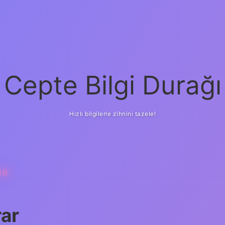
Cepte Bilgi Durağı
Hızlı bilgilerle zihnini tazele!
IR
rar