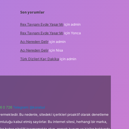
Son yorumlar
Rex Tavşanı Evde Yaşar Mı
için
admin
Rex Tavşanı Evde Yaşar Mı
için
Yonca
Acı Nereden Gelir
için
admin
Acı Nereden Gelir
için
Nisa
Türk Dizileri Kaç Dakika
için
admin
6 0 726
Telegram: @karabul
ermektedir. Bu nedenle, sitedeki içerikleri proaktif olarak denetleme
uğu kabul etmiş sayılırlar. Bu internet sitesi, herhangi bir marka,
kler haber niteliği taşımamakta olup, gerçek kurum ve kişiler hakkında