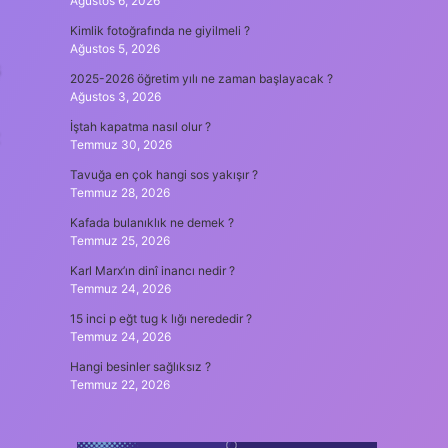
Ağustos 6, 2026
Kimlik fotoğrafında ne giyilmeli ?
Ağustos 5, 2026
ş
2025-2026 öğretim yılı ne zaman başlayacak ?
Ağustos 3, 2026
İştah kapatma nasıl olur ?
Temmuz 30, 2026
Tavuğa en çok hangi sos yakışır ?
Temmuz 28, 2026
Kafada bulanıklık ne demek ?
Temmuz 25, 2026
Karl Marx’ın dinî inancı nedir ?
Temmuz 24, 2026
15 inci p eğt tug k lığı nerededir ?
Temmuz 24, 2026
Hangi besinler sağlıksız ?
Temmuz 22, 2026