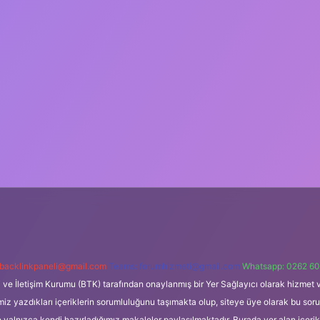
backlinkpaneli@gmail.com
Teams:
forumhizmeti@gmail.com
Whatsapp: 0262 60
i ve İletişim Kurumu (BTK) tarafından onaylanmış bir Yer Sağlayıcı olarak hizmet v
azdıkları içeriklerin sorumluluğunu taşımakta olup, siteye üye olarak bu sorumlul
e yalnızca kendi hazırladığımız makaleler paylaşılmaktadır. Burada yer alan içeri