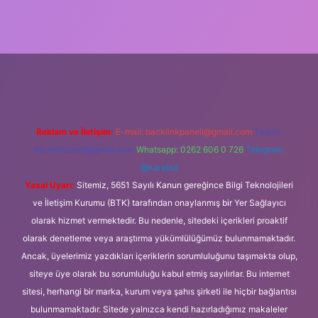
etxper
Reklam ve İletişim:
E-mail:
backlinkpaneli@gmail.com
Teams:
forumhizmeti@gmail.com
Whatsapp: 0262 606 0 726
Telegram:
@karabul
Yasal Uyarı:
Sitemiz, 5651 Sayılı Kanun gereğince Bilgi Teknolojileri
ve İletişim Kurumu (BTK) tarafından onaylanmış bir Yer Sağlayıcı
olarak hizmet vermektedir. Bu nedenle, sitedeki içerikleri proaktif
olarak denetleme veya araştırma yükümlülüğümüz bulunmamaktadır.
Ancak, üyelerimiz yazdıkları içeriklerin sorumluluğunu taşımakta olup,
siteye üye olarak bu sorumluluğu kabul etmiş sayılırlar. Bu internet
sitesi, herhangi bir marka, kurum veya şahıs şirketi ile hiçbir bağlantısı
bulunmamaktadır. Sitede yalnızca kendi hazırladığımız makaleler