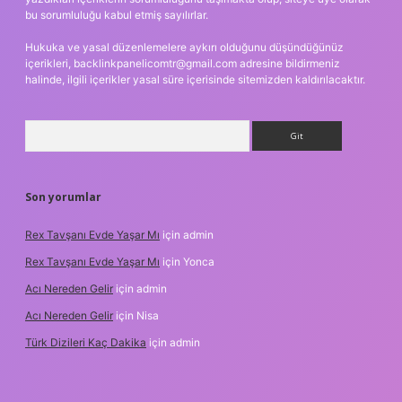
bu sorumluluğu kabul etmiş sayılırlar.
Hukuka ve yasal düzenlemelere aykırı olduğunu düşündüğünüz
içerikleri,
backlinkpanelicomtr@gmail.com
adresine bildirmeniz
halinde, ilgili içerikler yasal süre içerisinde sitemizden kaldırılacaktır.
Arama
Son yorumlar
Rex Tavşanı Evde Yaşar Mı
için
admin
Rex Tavşanı Evde Yaşar Mı
için
Yonca
Acı Nereden Gelir
için
admin
Acı Nereden Gelir
için
Nisa
Türk Dizileri Kaç Dakika
için
admin