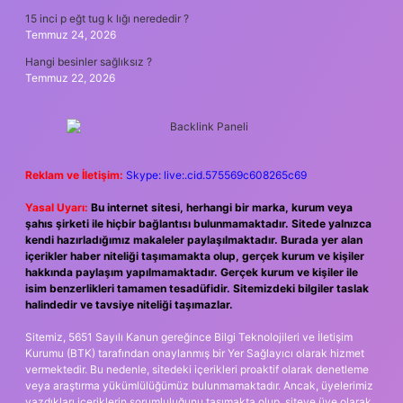
15 inci p eğt tug k lığı nerededir ?
Temmuz 24, 2026
Hangi besinler sağlıksız ?
Temmuz 22, 2026
Reklam ve İletişim:
Skype: live:.cid.575569c608265c69
Yasal Uyarı:
Bu internet sitesi, herhangi bir marka, kurum veya
şahıs şirketi ile hiçbir bağlantısı bulunmamaktadır. Sitede yalnızca
kendi hazırladığımız makaleler paylaşılmaktadır. Burada yer alan
içerikler haber niteliği taşımamakta olup, gerçek kurum ve kişiler
hakkında paylaşım yapılmamaktadır. Gerçek kurum ve kişiler ile
isim benzerlikleri tamamen tesadüfidir. Sitemizdeki bilgiler taslak
halindedir ve tavsiye niteliği taşımazlar.
Sitemiz, 5651 Sayılı Kanun gereğince Bilgi Teknolojileri ve İletişim
Kurumu (BTK) tarafından onaylanmış bir Yer Sağlayıcı olarak hizmet
vermektedir. Bu nedenle, sitedeki içerikleri proaktif olarak denetleme
veya araştırma yükümlülüğümüz bulunmamaktadır. Ancak, üyelerimiz
yazdıkları içeriklerin sorumluluğunu taşımakta olup, siteye üye olarak