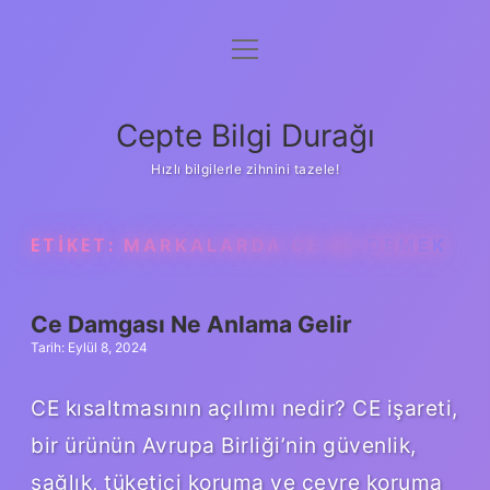
menüyü
Anasayfa
aç
Gizlilik Politikası
Cepte Bilgi Durağı
Yasal Uyarı
Hızlı bilgilerle zihnini tazele!
Hakkımızda
ETIKET:
MARKALARDA CE NE DEMEK
Ce Damgası Ne Anlama Gelir
Tarih: Eylül 8, 2024
CE kısaltmasının açılımı nedir? CE işareti,
bir ürünün Avrupa Birliği’nin güvenlik,
sağlık, tüketici koruma ve çevre koruma