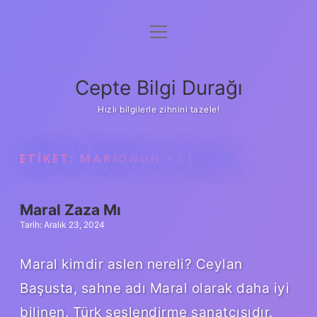
menüyü
Anasayfa
aç
Gizlilik Politikası
Cepte Bilgi Durağı
Yasal Uyarı
Hızlı bilgilerle zihnini tazele!
Hakkımızda
ETIKET:
MARIONUN YAŞI KAÇ
Maral Zaza Mı
Tarih: Aralık 23, 2024
Maral kimdir aslen nereli? Ceylan
Başusta, sahne adı Maral olarak daha iyi
bilinen, Türk seslendirme sanatçısıdır.