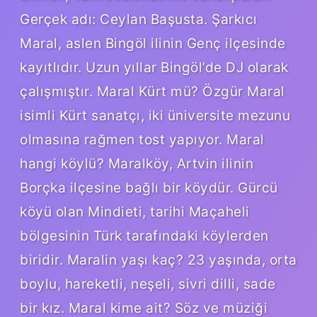
Gerçek adı: Ceylan Başusta. Şarkıcı
Maral, aslen Bingöl ilinin Genç ilçesinde
kayıtlıdır. Uzun yıllar Bingöl’de DJ olarak
çalışmıştır. Maral Kürt mü? Özgür Maral
isimli Kürt sanatçı, iki üniversite mezunu
olmasına rağmen tost yapıyor. Maral
hangi köylü? Maralköy, Artvin ilinin
Borçka ilçesine bağlı bir köydür. Gürcü
köyü olan Mindieti, tarihi Maçaheli
bölgesinin Türk tarafındaki köylerden
biridir. Maralin yaşı kaç? 23 yaşında, orta
boylu, hareketli, neşeli, sivri dilli, sade
bir kız. Maral kime ait? Söz ve müziği