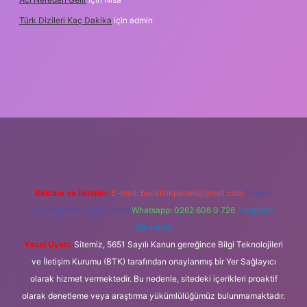
Türk Dizileri Kaç Dakika
için
admin
betxper
Reklam ve İletişim:
E-mail:
backlinkpaneli@gmail.com
Teams:
forumhizmeti@gmail.com
Whatsapp: 0262 606 0 726
Telegram:
@karabul
Yasal Uyarı:
Sitemiz, 5651 Sayılı Kanun gereğince Bilgi Teknolojileri
ve İletişim Kurumu (BTK) tarafından onaylanmış bir Yer Sağlayıcı
olarak hizmet vermektedir. Bu nedenle, sitedeki içerikleri proaktif
olarak denetleme veya araştırma yükümlülüğümüz bulunmamaktadır.