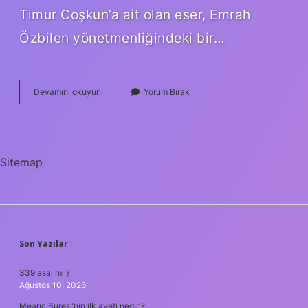
Timur Coşkun’a ait olan eser, Emrah
Özbilen yönetmenliğindeki bir…
Maral
Devamını okuyun
Yorum Bırak
Zaza
Mı
Sitemap
SIDEBAR
Son Yazılar
339 asal mı ?
Ağustos 10, 2026
Mearic Suresi’nin ilk ayeti nedir ?