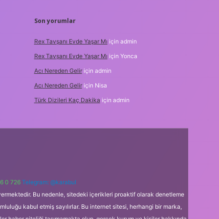
Son yorumlar
Rex Tavşanı Evde Yaşar Mı
için
admin
Rex Tavşanı Evde Yaşar Mı
için
Yonca
Acı Nereden Gelir
için
admin
Acı Nereden Gelir
için
Nisa
Türk Dizileri Kaç Dakika
için
admin
6 0 726
Telegram: @karabul
ermektedir. Bu nedenle, sitedeki içerikleri proaktif olarak denetleme
uğu kabul etmiş sayılırlar. Bu internet sitesi, herhangi bir marka,
kler haber niteliği taşımamakta olup, gerçek kurum ve kişiler hakkında