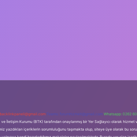
backlinkpaneli@gmail.com
Teams:
forumhizmeti@gmail.com
Whatsapp: 0262 60
i ve İletişim Kurumu (BTK) tarafından onaylanmış bir Yer Sağlayıcı olarak hizmet v
azdıkları içeriklerin sorumluluğunu taşımakta olup, siteye üye olarak bu sorumlul
e yalnızca kendi hazırladığımız makaleler paylaşılmaktadır. Burada yer alan içeri