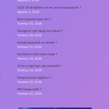
Ağustos 5, 2026
2025-2026 öğretim yılı ne zaman başlayacak ?
Ağustos 3, 2026
İştah kapatma nasıl olur ?
Temmuz 30, 2026
Tavuğa en çok hangi sos yakışır ?
Temmuz 28, 2026
Kafada bulanıklık ne demek ?
Temmuz 25, 2026
Karl Marx’ın dinî inancı nedir ?
Temmuz 24, 2026
15 inci p eğt tug k lığı nerededir ?
Temmuz 24, 2026
4
Hangi besinler sağlıksız ?
Temmuz 22, 2026
666 mesajı nedir ?
Temmuz 20, 2026