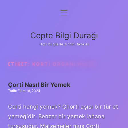
menüyü
Anasayfa
aç
Gizlilik Politikası
Cepte Bilgi Durağı
Yasal Uyarı
Hızlı bilgilerle zihnini tazele!
Hakkımızda
ETIKET:
KORTI ORGANI NEDIR
Çorti Nasıl Bir Yemek
Tarih: Ekim 18, 2024
Corti hangi yemek? Chorti aşısı bir tür et
yemeğidir. Benzer bir yemek lahana
turşusudur. Malzemeler muş Çorti