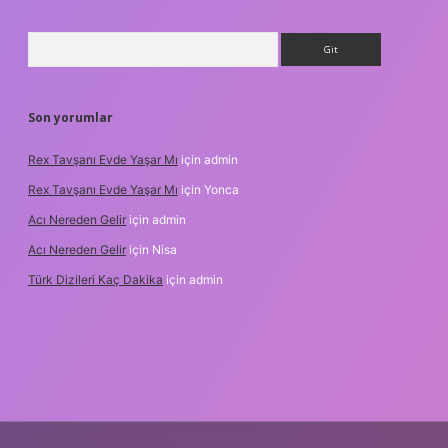
Arama
Son yorumlar
Rex Tavşanı Evde Yaşar Mı
için
admin
Rex Tavşanı Evde Yaşar Mı
için
Yonca
Acı Nereden Gelir
için
admin
Acı Nereden Gelir
için
Nisa
Türk Dizileri Kaç Dakika
için
admin
xper