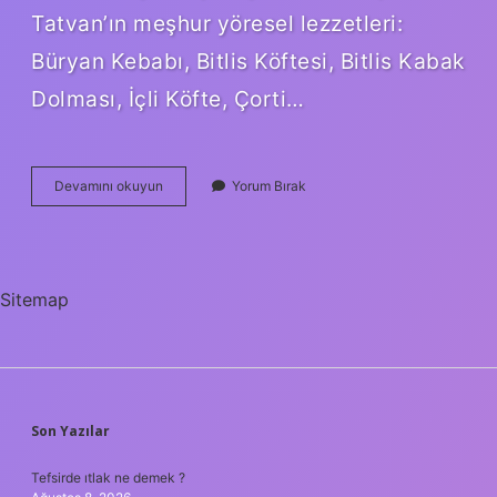
Tatvan’ın meşhur yöresel lezzetleri:
Büryan Kebabı, Bitlis Köftesi, Bitlis Kabak
Dolması, İçli Köfte, Çorti…
Çorti
Devamını okuyun
Yorum Bırak
Nasıl
Bir
Yemek
Sitemap
SIDEBAR
Son Yazılar
Tefsirde ıtlak ne demek ?