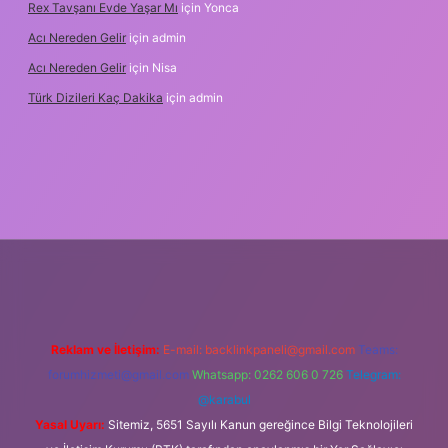
Rex Tavşanı Evde Yaşar Mı
için
Yonca
Acı Nereden Gelir
için
admin
Acı Nereden Gelir
için
Nisa
Türk Dizileri Kaç Dakika
için
admin
txper
Reklam ve İletişim:
E-mail:
backlinkpaneli@gmail.com
Teams:
forumhizmeti@gmail.com
Whatsapp: 0262 606 0 726
Telegram:
@karabul
Yasal Uyarı:
Sitemiz, 5651 Sayılı Kanun gereğince Bilgi Teknolojileri