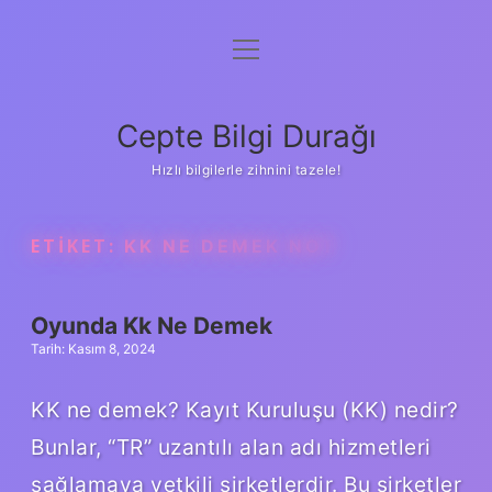
menüyü
Anasayfa
aç
Gizlilik Politikası
Cepte Bilgi Durağı
Yasal Uyarı
Hızlı bilgilerle zihnini tazele!
Hakkımızda
ETIKET:
KK NE DEMEK NOT
Oyunda Kk Ne Demek
Tarih: Kasım 8, 2024
KK ne demek? Kayıt Kuruluşu (KK) nedir?
Bunlar, “TR” uzantılı alan adı hizmetleri
sağlamaya yetkili şirketlerdir. Bu şirketler