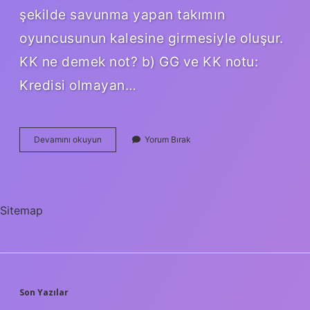
şekilde savunma yapan takımın
oyuncusunun kalesine girmesiyle oluşur.
KK ne demek not? b) GG ve KK notu:
Kredisi olmayan…
Oyunda
Devamını okuyun
Yorum Bırak
Kk
Ne
Demek
Sitemap
SIDEBAR
Son Yazılar