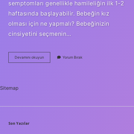
semptomları genellikle hamileliğin ilk 1-2
haftasında başlayabilir. Bebeğin kız
olması için ne yapmalı? Bebeğinizin
cinsiyetini seçmenin…
Kız
Devamını okuyun
Yorum Bırak
Bebekte
Ne
Aşerir
Sitemap
SIDEBAR
Son Yazılar