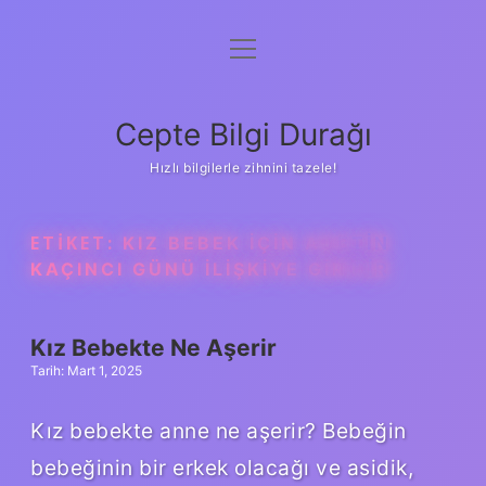
menüyü
Anasayfa
aç
Gizlilik Politikası
Cepte Bilgi Durağı
Yasal Uyarı
Hızlı bilgilerle zihnini tazele!
Hakkımızda
ETIKET:
KIZ BEBEK IÇIN ADETIN
KAÇINCI GÜNÜ ILIŞKIYE GIRILIR
Kız Bebekte Ne Aşerir
Tarih: Mart 1, 2025
Kız bebekte anne ne aşerir? Bebeğin
bebeğinin bir erkek olacağı ve asidik,