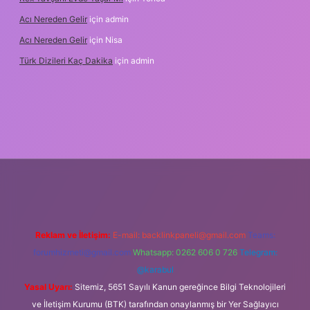
Acı Nereden Gelir
için
admin
Acı Nereden Gelir
için
Nisa
Türk Dizileri Kaç Dakika
için
admin
xper
Reklam ve İletişim:
E-mail:
backlinkpaneli@gmail.com
Teams:
forumhizmeti@gmail.com
Whatsapp: 0262 606 0 726
Telegram:
@karabul
Yasal Uyarı:
Sitemiz, 5651 Sayılı Kanun gereğince Bilgi Teknolojileri
ve İletişim Kurumu (BTK) tarafından onaylanmış bir Yer Sağlayıcı