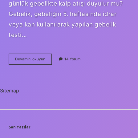
günlük gebelikte kalp atışı duyulur mu?
Gebelik, gebeliğin 5. haftasında idrar
veya kan kullanılarak yapılan gebelik
testi…
Kese
Devamını okuyun
14 Yorum
Ve
Kalp
Atışı
Ne
Zaman
Sitemap
Duyulur
SIDEBAR
Son Yazılar