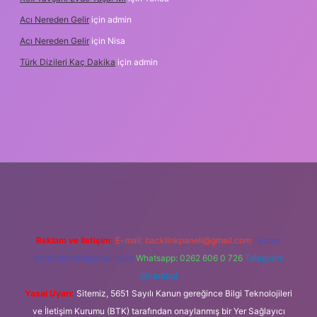
Acı Nereden Gelir
için
admin
Acı Nereden Gelir
için
Nisa
Türk Dizileri Kaç Dakika
için
admin
txper
Reklam ve İletişim:
E-mail:
backlinkpaneli@gmail.com
Teams:
forumhizmeti@gmail.com
Whatsapp: 0262 606 0 726
Telegram:
@karabul
Yasal Uyarı:
Sitemiz, 5651 Sayılı Kanun gereğince Bilgi Teknolojileri
ve İletişim Kurumu (BTK) tarafından onaylanmış bir Yer Sağlayıcı