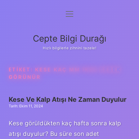
menüyü
Anasayfa
aç
Gizlilik Politikası
Cepte Bilgi Durağı
Yasal Uyarı
Hızlı bilgilerle zihnini tazele!
Hakkımızda
ETIKET:
KESE KAÇ MM IKEN BEBEK
GÖRÜNÜR
Kese Ve Kalp Atışı Ne Zaman Duyulur
Tarih: Ekim 11, 2024
Kese görüldükten kaç hafta sonra kalp
atışı duyulur? Bu süre son adet