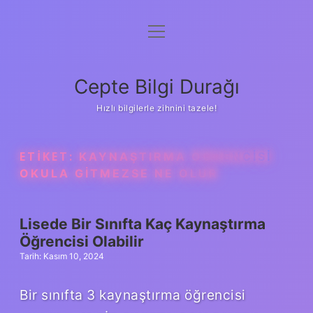
menüyü
Anasayfa
aç
Gizlilik Politikası
Cepte Bilgi Durağı
Yasal Uyarı
Hızlı bilgilerle zihnini tazele!
Hakkımızda
ETIKET:
KAYNAŞTIRMA ÖĞRENCISI
OKULA GITMEZSE NE OLUR
Lisede Bir Sınıfta Kaç Kaynaştırma
Öğrencisi Olabilir
Tarih: Kasım 10, 2024
Bir sınıfta 3 kaynaştırma öğrencisi