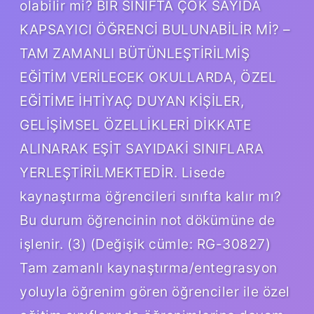
olabilir mi? BİR SINIFTA ÇOK SAYIDA
KAPSAYICI ÖĞRENCİ BULUNABİLİR Mİ? –
TAM ZAMANLI BÜTÜNLEŞTİRİLMİŞ
EĞİTİM VERİLECEK OKULLARDA, ÖZEL
EĞİTİME İHTİYAÇ DUYAN KİŞİLER,
GELİŞİMSEL ÖZELLİKLERİ DİKKATE
ALINARAK EŞİT SAYIDAKİ SINIFLARA
YERLEŞTİRİLMEKTEDİR. Lisede
kaynaştırma öğrencileri sınıfta kalır mı?
Bu durum öğrencinin not dökümüne de
işlenir. (3) (Değişik cümle: RG-30827)
Tam zamanlı kaynaştırma/entegrasyon
yoluyla öğrenim gören öğrenciler ile özel