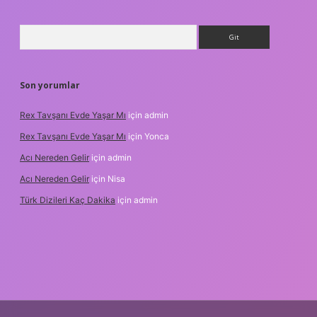
Arama
Son yorumlar
Rex Tavşanı Evde Yaşar Mı
için
admin
Rex Tavşanı Evde Yaşar Mı
için
Yonca
Acı Nereden Gelir
için
admin
Acı Nereden Gelir
için
Nisa
Türk Dizileri Kaç Dakika
için
admin
er