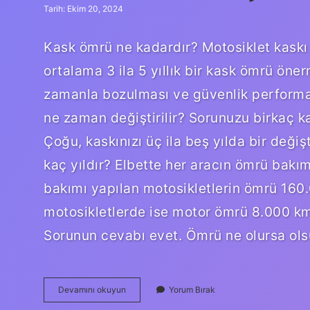
Tarih: Ekim 20, 2024
Kask ömrü ne kadardır? Motosiklet kaskı n
ortalama 3 ila 5 yıllık bir kask ömrü öne
zamanla bozulması ve güvenlik performan
ne zaman değiştirilir? Sorunuzu birkaç ka
Çoğu, kaskınızı üç ila beş yılda bir deği
kaç yıldır? Elbette her aracın ömrü bakım
bakımı yapılan motosikletlerin ömrü 160.
motosikletlerde ise motor ömrü 8.000 km’
Sorunun cevabı evet. Ömrü ne olursa olsu
Kaskın
Devamını okuyun
Yorum Bırak
Ömrü