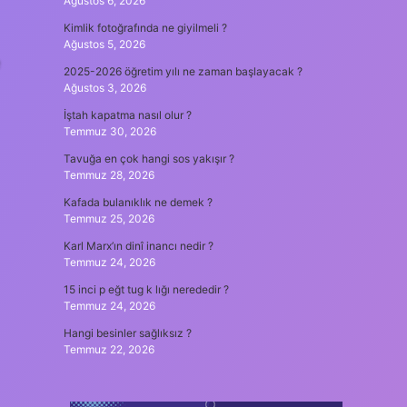
Ağustos 6, 2026
Kimlik fotoğrafında ne giyilmeli ?
Ağustos 5, 2026
e
2025-2026 öğretim yılı ne zaman başlayacak ?
Ağustos 3, 2026
İştah kapatma nasıl olur ?
Temmuz 30, 2026
Tavuğa en çok hangi sos yakışır ?
Temmuz 28, 2026
Kafada bulanıklık ne demek ?
Temmuz 25, 2026
Karl Marx’ın dinî inancı nedir ?
Temmuz 24, 2026
15 inci p eğt tug k lığı nerededir ?
Temmuz 24, 2026
Hangi besinler sağlıksız ?
Temmuz 22, 2026