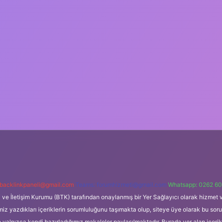
backlinkpaneli@gmail.com
Teams:
forumhizmeti@gmail.com
Whatsapp: 0262 60
i ve İletişim Kurumu (BTK) tarafından onaylanmış bir Yer Sağlayıcı olarak hizmet v
azdıkları içeriklerin sorumluluğunu taşımakta olup, siteye üye olarak bu sorumlul
e yalnızca kendi hazırladığımız makaleler paylaşılmaktadır. Burada yer alan içeri