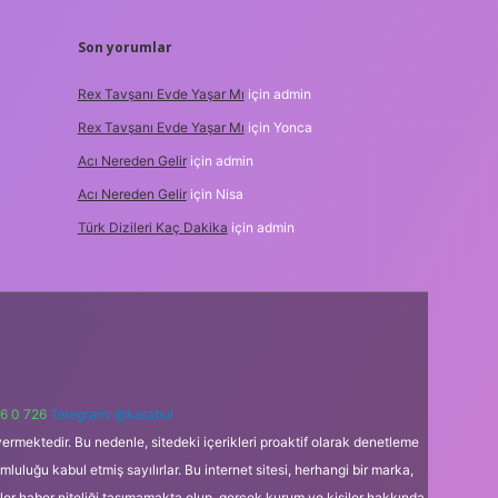
Son yorumlar
Rex Tavşanı Evde Yaşar Mı
için
admin
Rex Tavşanı Evde Yaşar Mı
için
Yonca
Acı Nereden Gelir
için
admin
Acı Nereden Gelir
için
Nisa
Türk Dizileri Kaç Dakika
için
admin
6 0 726
Telegram: @karabul
ermektedir. Bu nedenle, sitedeki içerikleri proaktif olarak denetleme
uğu kabul etmiş sayılırlar. Bu internet sitesi, herhangi bir marka,
kler haber niteliği taşımamakta olup, gerçek kurum ve kişiler hakkında