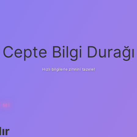
Cepte Bilgi Durağı
Hızlı bilgilerle zihnini tazele!
 MI
ır