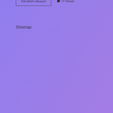
Karadağ
Devamını okuyun
11 Yorum
Ab
Üyesi
Olacak
Mı
Sitemap