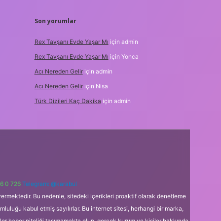
Son yorumlar
Rex Tavşanı Evde Yaşar Mı
için
admin
Rex Tavşanı Evde Yaşar Mı
için
Yonca
Acı Nereden Gelir
için
admin
Acı Nereden Gelir
için
Nisa
Türk Dizileri Kaç Dakika
için
admin
6 0 726
Telegram: @karabul
ermektedir. Bu nedenle, sitedeki içerikleri proaktif olarak denetleme
uğu kabul etmiş sayılırlar. Bu internet sitesi, herhangi bir marka,
kler haber niteliği taşımamakta olup, gerçek kurum ve kişiler hakkında