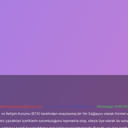
backlinkpaneli@gmail.com
Teams:
forumhizmeti@gmail.com
Whatsapp: 0262 60
i ve İletişim Kurumu (BTK) tarafından onaylanmış bir Yer Sağlayıcı olarak hizmet v
azdıkları içeriklerin sorumluluğunu taşımakta olup, siteye üye olarak bu sorumlul
e yalnızca kendi hazırladığımız makaleler paylaşılmaktadır. Burada yer alan içeri