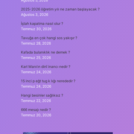
Ağustos 5, 2026
2025-2026 öğretim yılı ne zaman başlayacak ?
Ağustos 3, 2026
İştah kapatma nasıl olur ?
Temmuz 30, 2026
Tavuğa en çok hangi sos yakışır ?
Temmuz 28, 2026
Kafada bulanıklık ne demek ?
Temmuz 25, 2026
Karl Marx’ın dinî inancı nedir ?
Temmuz 24, 2026
15 inci p eğt tug k lığı nerededir ?
Temmuz 24, 2026
Hangi besinler sağlıksız ?
Temmuz 22, 2026
666 mesajı nedir ?
Temmuz 20, 2026