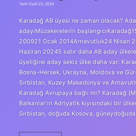
Tarih: Eylül 23, 2024
Karadağ AB üyesi ne zaman olacak? Aday
adayıMüzakerelerin başlangıcıKaradağ15
200921 Ocak 2014Arnavutluk24 Nisan
Haziran 20245 satır daha AB aday ülkele
üyeliğine aday sekiz ülke daha var: Kar
Bosna-Hersek, Ukrayna, Moldova ve Gürci
Sırbistan, Kuzey Makedonya ve Arnavutlu
Karadağ Avrupaya bağlı mı? Karadağ (M
Balkanlar’ın Adriyatik kıyısındaki bir ü
Sırbistan, doğuda Kosova, güneydoğuda 