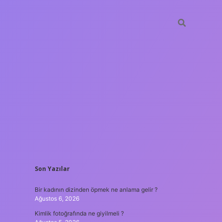
SIDEBAR
Son Yazılar
betxper
Bir kadının dizinden öpmek ne anlama gelir ?
Ağustos 6, 2026
Kimlik fotoğrafında ne giyilmeli ?