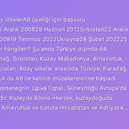
 ülkelerAB üyeliği için başvuru
 Aralık 200829 Haziran 2012Sırbistan22 Aralık
 200919 Temmuz 2022Ukrayna28 Şubat 202225
r hangileri? Şu anda Türkiye dışında AB
adağ, Sırbistan, Kuzey Makedonya, Arnavutluk,
stan. Aday ülkeler arasında Türkiye, Karadağ,
k da AB ile katılım müzakerelerine başladı.
ontenegrin: Црна Гора), Güneydoğu Avrupa’da
lkedir. Kuzeyde Bosna-Hersek, kuzeydoğuda
Arnavutluk ve batıda Hırvatistan ve Adriyatik…