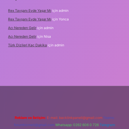
Rex Tavşanı Evde Yaşar Mı
için
admin
Rex Tavşanı Evde Yaşar Mı
için
Yonca
Acı Nereden Gelir
için
admin
Acı Nereden Gelir
için
Nisa
Türk Dizileri Kaç Dakika
için
admin
per
Reklam ve İletişim:
E-mail:
backlinkpaneli@gmail.com
Teams:
forumhizmeti@gmail.com
Whatsapp: 0262 606 0 726
Telegram: