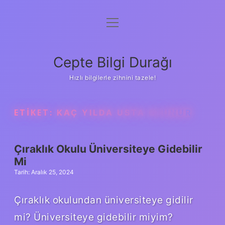
menüyü
Anasayfa
aç
Gizlilik Politikası
Cepte Bilgi Durağı
Yasal Uyarı
Hızlı bilgilerle zihnini tazele!
Hakkımızda
ETIKET:
KAÇ YILDA USTA OLUNUR
Çıraklık Okulu Üniversiteye Gidebilir
Mi
Tarih: Aralık 25, 2024
Çıraklık okulundan üniversiteye gidilir
mi? Üniversiteye gidebilir miyim?