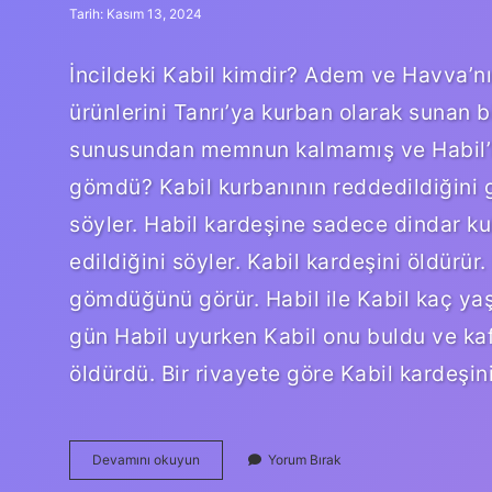
Tarih: Kasım 13, 2024
İncildeki Kabil kimdir? Adem ve Havva’nın
ürünlerini Tanrı’ya kurban olarak sunan bi
sunusundan memnun kalmamış ve Habil’in 
gömdü? Kabil kurbanının reddedildiğini 
söyler. Habil kardeşine sadece dindar kul
edildiğini söyler. Kabil kardeşini öldürür
gömdüğünü görür. Habil ile Kabil kaç yaş
gün Habil uyurken Kabil onu buldu ve kaf
öldürdü. Bir rivayete göre Kabil kardeşin
Kabil
Devamını okuyun
Yorum Bırak
Nasıl