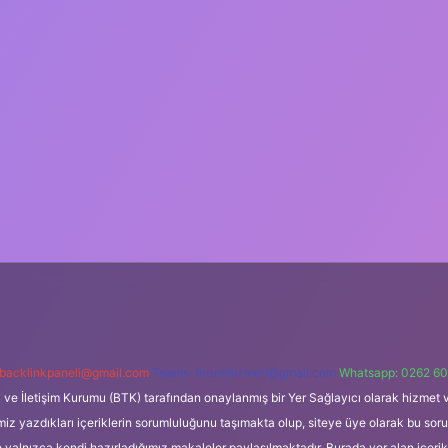
backlinkpaneli@gmail.com
Teams:
forumhizmeti@gmail.com
Whatsapp: 0262 60
i ve İletişim Kurumu (BTK) tarafından onaylanmış bir Yer Sağlayıcı olarak hizmet v
azdıkları içeriklerin sorumluluğunu taşımakta olup, siteye üye olarak bu sorumlul
e yalnızca kendi hazırladığımız makaleler paylaşılmaktadır. Burada yer alan içeri