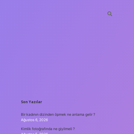
SIDEBAR
Son Yazılar
betxper
Bir kadının dizinden öpmek ne anlama gelir ?
Ağustos 6, 2026
Kimlik fotoğrafında ne giyilmeli ?