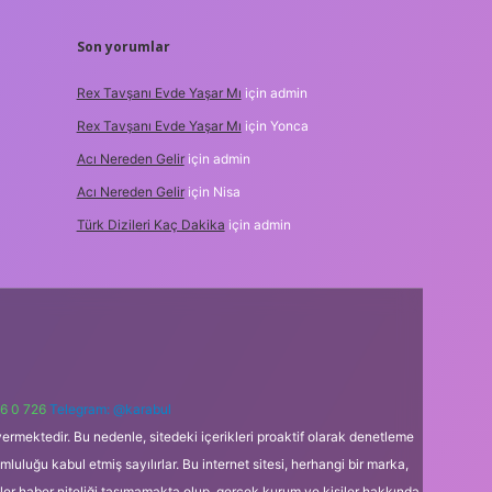
Son yorumlar
Rex Tavşanı Evde Yaşar Mı
için
admin
Rex Tavşanı Evde Yaşar Mı
için
Yonca
Acı Nereden Gelir
için
admin
Acı Nereden Gelir
için
Nisa
Türk Dizileri Kaç Dakika
için
admin
6 0 726
Telegram: @karabul
ermektedir. Bu nedenle, sitedeki içerikleri proaktif olarak denetleme
uğu kabul etmiş sayılırlar. Bu internet sitesi, herhangi bir marka,
kler haber niteliği taşımamakta olup, gerçek kurum ve kişiler hakkında