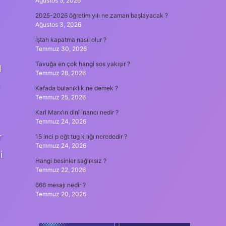
Ağustos 5, 2026
2025-2026 öğretim yılı ne zaman başlayacak ?
Ağustos 3, 2026
İştah kapatma nasıl olur ?
Temmuz 30, 2026
Tavuğa en çok hangi sos yakışır ?
l
Temmuz 28, 2026
Kafada bulanıklık ne demek ?
Temmuz 25, 2026
Karl Marx’ın dinî inancı nedir ?
Temmuz 24, 2026
r
15 inci p eğt tug k lığı nerededir ?
Temmuz 24, 2026
i
Hangi besinler sağlıksız ?
Temmuz 22, 2026
666 mesajı nedir ?
Temmuz 20, 2026