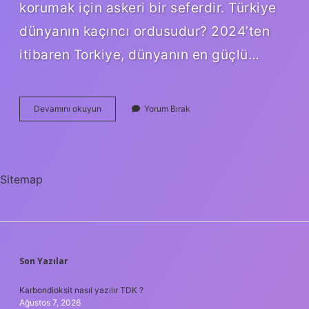
korumak için askeri bir seferdir. Türkiye
dünyanın kaçıncı ordusudur? 2024’ten
itibaren Torkiye, dünyanın en güçlü…
Ordusu
Devamını okuyun
Yorum Bırak
Olmayan
Tek
Ülke
Hangisi
Sitemap
SIDEBAR
Son Yazılar
Karbondioksit nasıl yazılır TDK ?
Ağustos 7, 2026