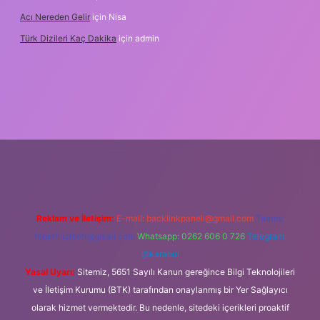
Acı Nereden Gelir
için
Nisa
Türk Dizileri Kaç Dakika
için
admin
per
Reklam ve İletişim:
E-mail:
backlinkpaneli@gmail.com
Teams:
forumhizmeti@gmail.com
Whatsapp: 0262 606 0 726
Telegram:
@karabul
Yasal Uyarı:
Sitemiz, 5651 Sayılı Kanun gereğince Bilgi Teknolojileri
ve İletişim Kurumu (BTK) tarafından onaylanmış bir Yer Sağlayıcı
olarak hizmet vermektedir. Bu nedenle, sitedeki içerikleri proaktif