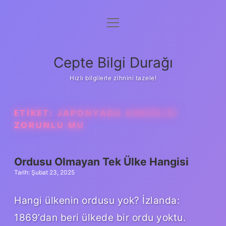
menüyü
Anasayfa
aç
Gizlilik Politikası
Cepte Bilgi Durağı
Yasal Uyarı
Hızlı bilgilerle zihnini tazele!
Hakkımızda
ETIKET:
JAPONYADA ASKERLIK
ZORUNLU MU
Ordusu Olmayan Tek Ülke Hangisi
Tarih: Şubat 23, 2025
Hangi ülkenin ordusu yok? İzlanda:
1869’dan beri ülkede bir ordu yoktu.