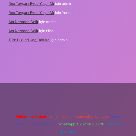
Rex Tavşanı Evde Yaşar Mı
için
admin
Rex Tavşanı Evde Yaşar Mı
için
Yonca
Acı Nereden Gelir
için
admin
Acı Nereden Gelir
için
Nisa
Türk Dizileri Kaç Dakika
için
admin
xper
Reklam ve İletişim:
E-mail:
backlinkpaneli@gmail.com
Teams:
forumhizmeti@gmail.com
Whatsapp: 0262 606 0 726
Telegram:
@karabul