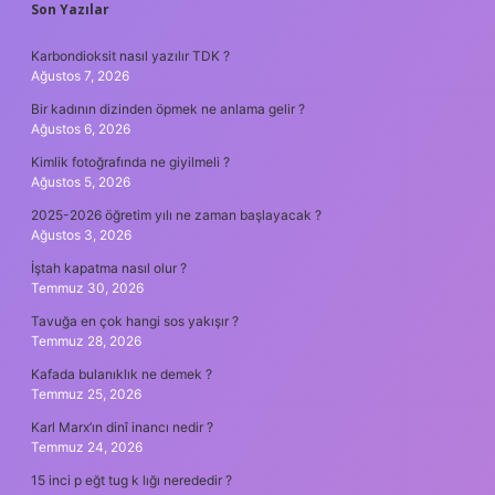
SIDEBAR
Son Yazılar
Karbondioksit nasıl yazılır TDK ?
Ağustos 7, 2026
Bir kadının dizinden öpmek ne anlama gelir ?
Ağustos 6, 2026
Kimlik fotoğrafında ne giyilmeli ?
Ağustos 5, 2026
2025-2026 öğretim yılı ne zaman başlayacak ?
Ağustos 3, 2026
İştah kapatma nasıl olur ?
Temmuz 30, 2026
Tavuğa en çok hangi sos yakışır ?
Temmuz 28, 2026
Kafada bulanıklık ne demek ?
Temmuz 25, 2026
Karl Marx’ın dinî inancı nedir ?
Temmuz 24, 2026
15 inci p eğt tug k lığı nerededir ?