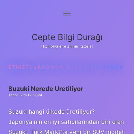
menüyü
Anasayfa
aç
Gizlilik Politikası
Cepte Bilgi Durağı
Yasal Uyarı
Hızlı bilgilerle zihnini tazele!
Hakkımızda
ETIKET:
JAPONCA SUZUKI NE DEMEK
Suzuki Nerede Uretiliyor
Tarih: Ekim 12, 2024
Suzuki hangi ülkede üretiliyor?
Japonya’nın en iyi satıcılarından biri olan
Suzuki, Türk Markt’ta yeni bir SUV modeli