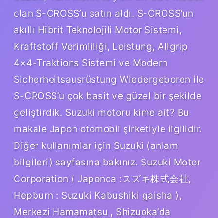
olan S-CROSS’u satın aldı. S-CROSS’un
akıllı Hibrit Teknolojili Motor Sistemi,
Kraftstoff Verimliliği, Leistung, Allgrip
4×4-Traktions Sistemi ve Modern
Sicherheitsausrüstung Wiedergeboren ile
S-CROSS’u çok basit ve güzel bir şekilde
geliştirdik. Suzuki motoru kime ait? Bu
makale Japon otomobil şirketiyle ilgilidir.
Diğer kullanımlar için Suzuki (anlam
bilgileri) sayfasına bakınız. Suzuki Motor
Corporation ( Japonca :スズキ株式会社,
Hepburn : Suzuki Kabushiki gaisha ),
Merkezi Hamamatsu , Shizuoka’da