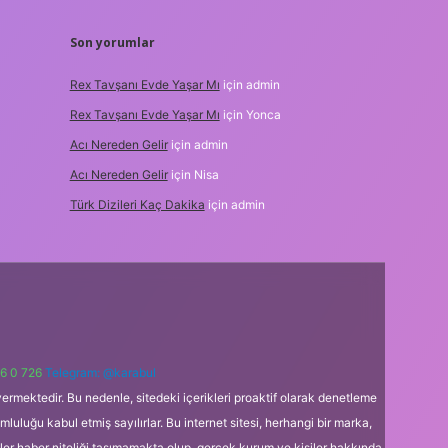
Son yorumlar
Rex Tavşanı Evde Yaşar Mı
için
admin
Rex Tavşanı Evde Yaşar Mı
için
Yonca
Acı Nereden Gelir
için
admin
Acı Nereden Gelir
için
Nisa
Türk Dizileri Kaç Dakika
için
admin
6 0 726
Telegram: @karabul
ermektedir. Bu nedenle, sitedeki içerikleri proaktif olarak denetleme
uğu kabul etmiş sayılırlar. Bu internet sitesi, herhangi bir marka,
kler haber niteliği taşımamakta olup, gerçek kurum ve kişiler hakkında