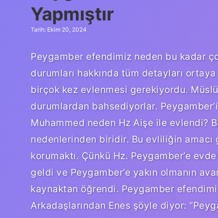
Yapmıştır
Tarih: Ekim 20, 2024
Peygamber efendimiz neden bu kadar çok e
durumları hakkında tüm detayları ortaya
birçok kez evlenmesi gerekiyordu. Müslüm
durumlardan bahsediyorlar. Peygamber’in 
Muhammed neden Hz Aişe ile evlendi? Bu
nedenlerinden biridir. Bu evliliğin amacı 
korumaktı. Çünkü Hz. Peygamber’e evde v
geldi ve Peygamber’e yakın olmanın avant
kaynaktan öğrendi. Peygamber efendimiz 
Arkadaşlarından Enes şöyle diyor: “Pey