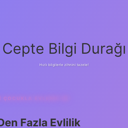
Cepte Bilgi Durağı
Hızlı bilgilerle zihnini tazele!
 ÇOCUKLA EVLENDI MI
n Fazla Evlilik