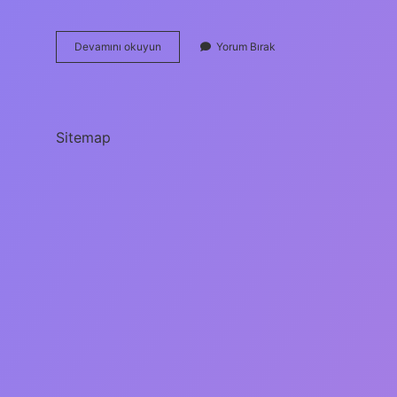
Peygamber
Devamını okuyun
Yorum Bırak
Neden
4
Den
Fazla
Evlilik
Sitemap
Yapmıştır