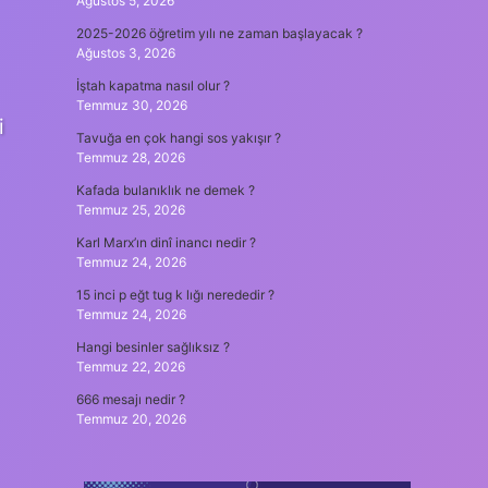
Ağustos 5, 2026
2025-2026 öğretim yılı ne zaman başlayacak ?
Ağustos 3, 2026
İştah kapatma nasıl olur ?
Temmuz 30, 2026
i
Tavuğa en çok hangi sos yakışır ?
Temmuz 28, 2026
Kafada bulanıklık ne demek ?
Temmuz 25, 2026
Karl Marx’ın dinî inancı nedir ?
Temmuz 24, 2026
15 inci p eğt tug k lığı nerededir ?
Temmuz 24, 2026
Hangi besinler sağlıksız ?
Temmuz 22, 2026
666 mesajı nedir ?
Temmuz 20, 2026