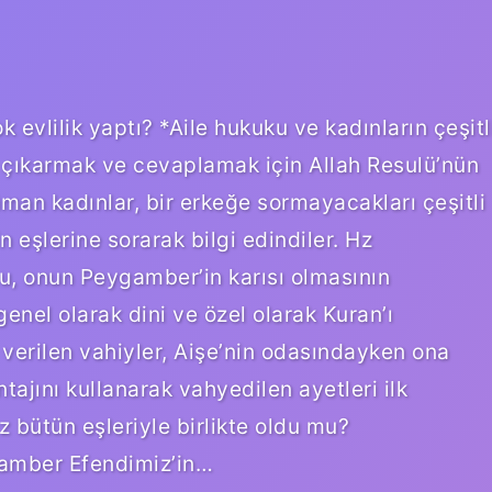
vlilik yaptı? *Aile hukuku ve kadınların çeşitl
 çıkarmak ve cevaplamak için Allah Resulü’nün
an kadınlar, bir erkeğe sormayacakları çeşitli
eşlerine sorarak bilgi edindiler. Hz
, onun Peygamber’in karısı olmasının
genel olarak dini ve özel olarak Kuran’ı
erilen vahiyler, Aişe’nin odasındayken ona
ajını kullanarak vahyedilen ayetleri ilk
bütün eşleriyle birlikte oldu mu?
gamber Efendimiz’in…