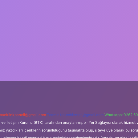
backlinkpaneli@gmail.com
Teams:
forumhizmeti@gmail.com
Whatsapp: 0262 60
i ve İletişim Kurumu (BTK) tarafından onaylanmış bir Yer Sağlayıcı olarak hizmet v
azdıkları içeriklerin sorumluluğunu taşımakta olup, siteye üye olarak bu sorumlul
e yalnızca kendi hazırladığımız makaleler paylaşılmaktadır. Burada yer alan içeri