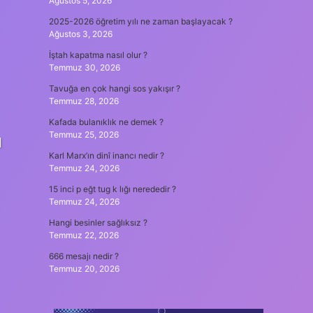
Ağustos 5, 2026
2025-2026 öğretim yılı ne zaman başlayacak ?
Ağustos 3, 2026
İştah kapatma nasıl olur ?
Temmuz 30, 2026
Tavuğa en çok hangi sos yakışır ?
Temmuz 28, 2026
Kafada bulanıklık ne demek ?
Temmuz 25, 2026
l
Karl Marx’ın dinî inancı nedir ?
Temmuz 24, 2026
15 inci p eğt tug k lığı nerededir ?
Temmuz 24, 2026
Hangi besinler sağlıksız ?
Temmuz 22, 2026
666 mesajı nedir ?
Temmuz 20, 2026