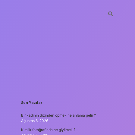
SIDEBAR
Son Yazılar
betxper
Bir kadının dizinden öpmek ne anlama gelir ?
Ağustos 6, 2026
Kimlik fotoğrafında ne giyilmeli ?