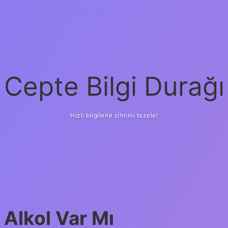
Cepte Bilgi Durağı
Hızlı bilgilerle zihnini tazele!
 Alkol Var Mı