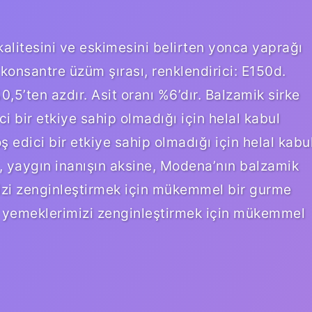
kalitesini ve eskimesini belirten yonca yaprağı
 konsantre üzüm şırası, renklendirici: E150d.
 %0,5’ten azdır. Asit oranı %6’dır. Balzamik sirke
i bir etkiye sahip olmadığı için helal kabul
 edici bir etkiye sahip olmadığı için helal kabu
k, yaygın inanışın aksine, Modena’nın balzamik
imizi zenginleştirmek için mükemmel bir gurme
l, yemeklerimizi zenginleştirmek için mükemmel