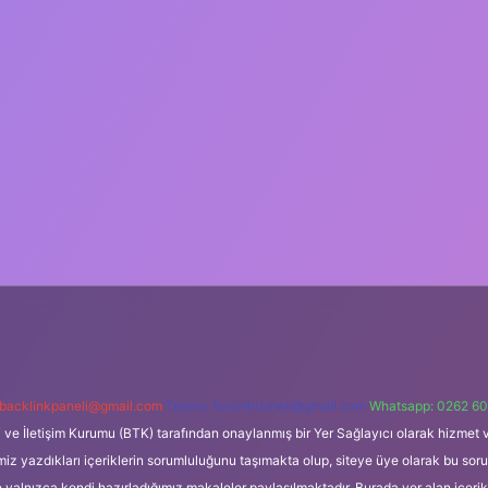
backlinkpaneli@gmail.com
Teams:
forumhizmeti@gmail.com
Whatsapp: 0262 60
i ve İletişim Kurumu (BTK) tarafından onaylanmış bir Yer Sağlayıcı olarak hizmet v
azdıkları içeriklerin sorumluluğunu taşımakta olup, siteye üye olarak bu sorumlul
e yalnızca kendi hazırladığımız makaleler paylaşılmaktadır. Burada yer alan içeri