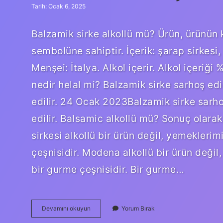
Tarih: Ocak 6, 2025
Balzamik sirke alkollü mü? Ürün, ürünün 
sembolüne sahiptir. İçerik: şarap sirkesi,
Menşei: İtalya. Alkol içerir. Alkol içeriği
nedir helal mi? Balzamik sirke sarhoş edic
edilir. 24 Ocak 2023Balzamik sirke sarhoş
edilir. Balsamic alkollü mü? Sonuç olara
sirkesi alkollü bir ürün değil, yemekler
çeşnisidir. Modena alkollü bir ürün deği
bir gurme çeşnisidir. Bir gurme…
Balzamik
Devamını okuyun
Yorum Bırak
Sirke