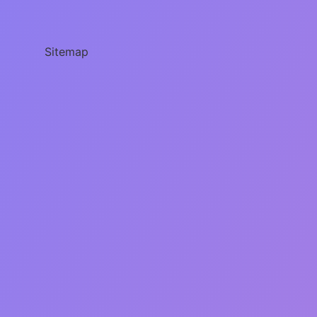
Içinde
Alkol
Var
Mı
Sitemap