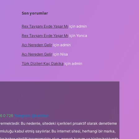
Son yorumlar
Rex Tavşanı Evde Yaşar Mı
için
admin
Rex Tavşanı Evde Yaşar Mı
için
Yonca
Acı Nereden Gelir
için
admin
Acı Nereden Gelir
için
Nisa
Türk Dizileri Kaç Dakika
için
admin
6 0 726
Telegram: @karabul
ermektedir. Bu nedenle, sitedeki içerikleri proaktif olarak denetleme
uğu kabul etmiş sayılırlar. Bu internet sitesi, herhangi bir marka,
kler haber niteliği taşımamakta olup, gerçek kurum ve kişiler hakkında