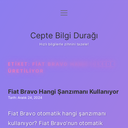
menüyü
Anasayfa
aç
Gizlilik Politikası
Cepte Bilgi Durağı
Yasal Uyarı
Hızlı bilgilerle zihnini tazele!
Hakkımızda
ETIKET:
FIAT BRAVO HANGI ÜLKEDE
ÜRETILIYOR
Fiat Bravo Hangi Şanzımanı Kullanıyor
Tarih: Aralık 24, 2024
Fiat Bravo otomatik hangi şanzımanı
kullanıyor? Fiat Bravo’nun otomatik