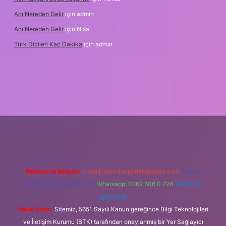
Acı Nereden Gelir
için
admin
Acı Nereden Gelir
için
Nisa
Türk Dizileri Kaç Dakika
için
admin
txper
Reklam ve İletişim:
E-mail:
backlinkpaneli@gmail.com
Teams:
forumhizmeti@gmail.com
Whatsapp: 0262 606 0 726
Telegram:
@karabul
Yasal Uyarı:
Sitemiz, 5651 Sayılı Kanun gereğince Bilgi Teknolojileri
ve İletişim Kurumu (BTK) tarafından onaylanmış bir Yer Sağlayıcı