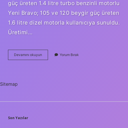
güç üreten 1.4 litre turbo benzinli motorlu
Yeni Bravo; 105 ve 120 beygir güç üreten
1.6 litre dizel motorla kullanıcıya sunuldu.
Üretimi…
Fiat
Devamını okuyun
Yorum Bırak
Bravo
Hangi
Şanzımanı
Kullanıyor
Sitemap
SIDEBAR
Son Yazılar