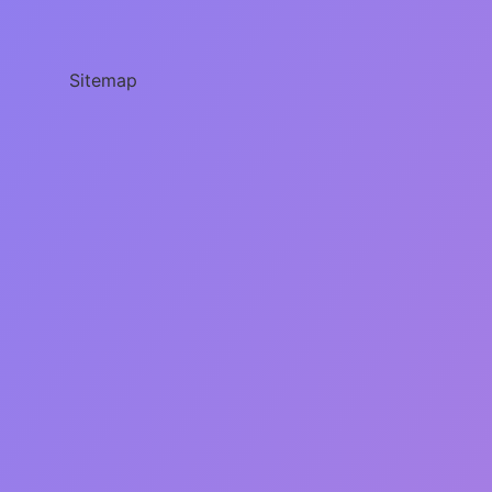
nedir
türleri
nelerdir
Sitemap