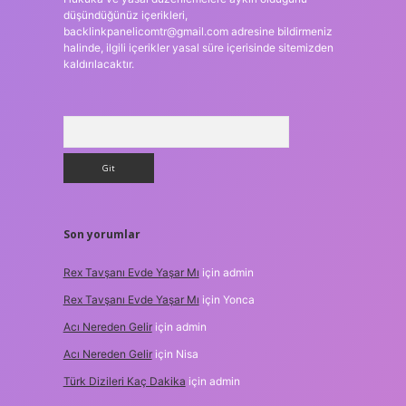
düşündüğünüz içerikleri,
backlinkpanelicomtr@gmail.com
adresine bildirmeniz
halinde, ilgili içerikler yasal süre içerisinde sitemizden
kaldırılacaktır.
Arama
Son yorumlar
Rex Tavşanı Evde Yaşar Mı
için
admin
Rex Tavşanı Evde Yaşar Mı
için
Yonca
Acı Nereden Gelir
için
admin
Acı Nereden Gelir
için
Nisa
Türk Dizileri Kaç Dakika
için
admin