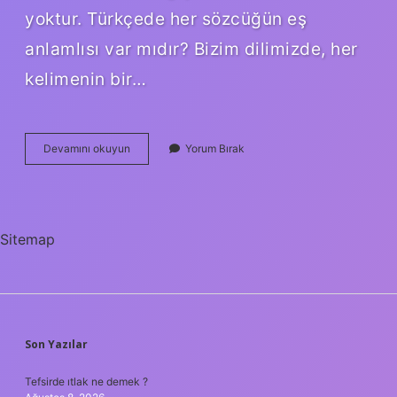
yoktur. Türkçede her sözcüğün eş
anlamlısı var mıdır? Bizim dilimizde, her
kelimenin bir…
Son
Devamını okuyun
Yorum Bırak
Son
Eş
Anlamlısı
Nedir
Sitemap
SIDEBAR
Son Yazılar
Tefsirde ıtlak ne demek ?