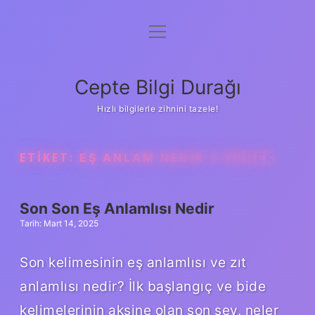
menüyü
Anasayfa
aç
Gizlilik Politikası
Cepte Bilgi Durağı
Yasal Uyarı
Hızlı bilgilerle zihnini tazele!
Hakkımızda
ETIKET:
EŞ ANLAM NEDIR 5 ÖRNEK
Son Son Eş Anlamlısı Nedir
Tarih: Mart 14, 2025
Son kelimesinin eş anlamlısı ve zıt
anlamlısı nedir? İlk başlangıç ​​ve bide
kelimelerinin aksine olan son şey, neler