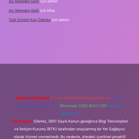
Acı Nereden Gelir
için
admin
Acı Nereden Gelir
için
Nisa
Türk Dizileri Kaç Dakika
için
admin
per
Reklam ve İletişim:
E-mail:
backlinkpaneli@gmail.com
Teams:
forumhizmeti@gmail.com
Whatsapp: 0262 606 0 726
Telegram:
@karabul
Yasal Uyarı:
Sitemiz, 5651 Sayılı Kanun gereğince Bilgi Teknolojileri
ve İletişim Kurumu (BTK) tarafından onaylanmış bir Yer Sağlayıcı
olarak hizmet vermektedir. Bu nedenle, sitedeki içerikleri proaktif