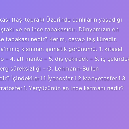
ası (taş-toprak) Üzerinde canlıların yaşadığı
ıştaki ve en ince tabakasıdır. Dünyamızın en
 tabakası nedir? Kerim, cevap taş küredir.
’nın iç kısmının şematik görünümü. 1. kıtasal
 – 4. alt manto – 5. dış çekirdek – 6. iç çekirde
berg süreksizliği – C: Lehmann-Bullen
ir? İçindekiler1.1 İyonosfer.1.2 Manyetosfer.1.3
tratosfer.1. Yeryüzünün en ince katmanı nedir?