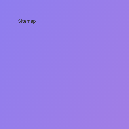
Ince
Katmanı
Adı
Nedir
Sitemap