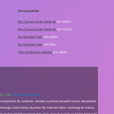
Son yorumlar
Rex Tavşanı Evde Yaşar Mı
için
admin
Rex Tavşanı Evde Yaşar Mı
için
Yonca
Acı Nereden Gelir
için
admin
Acı Nereden Gelir
için
Nisa
Türk Dizileri Kaç Dakika
için
admin
6 0 726
Telegram: @karabul
ermektedir. Bu nedenle, sitedeki içerikleri proaktif olarak denetleme
uğu kabul etmiş sayılırlar. Bu internet sitesi, herhangi bir marka,
kler haber niteliği taşımamakta olup, gerçek kurum ve kişiler hakkında