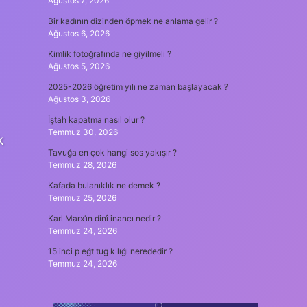
Ağustos 7, 2026
Bir kadının dizinden öpmek ne anlama gelir ?
Ağustos 6, 2026
Kimlik fotoğrafında ne giyilmeli ?
Ağustos 5, 2026
2025-2026 öğretim yılı ne zaman başlayacak ?
Ağustos 3, 2026
İştah kapatma nasıl olur ?
Temmuz 30, 2026
k
Tavuğa en çok hangi sos yakışır ?
Temmuz 28, 2026
Kafada bulanıklık ne demek ?
Temmuz 25, 2026
Karl Marx’ın dinî inancı nedir ?
Temmuz 24, 2026
15 inci p eğt tug k lığı nerededir ?
Temmuz 24, 2026