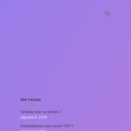
SIDEBAR
Son Yazılar
betxper
Tefsirde ıtlak ne demek ?
Ağustos 8, 2026
Karbondioksit nasıl yazılır TDK ?