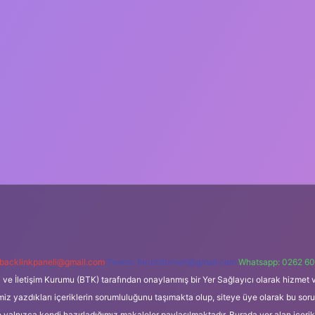
backlinkpaneli@gmail.com
Teams:
forumhizmeti@gmail.com
Whatsapp: 0262 60
i ve İletişim Kurumu (BTK) tarafından onaylanmış bir Yer Sağlayıcı olarak hizmet v
azdıkları içeriklerin sorumluluğunu taşımakta olup, siteye üye olarak bu sorumlul
e yalnızca kendi hazırladığımız makaleler paylaşılmaktadır. Burada yer alan içeri