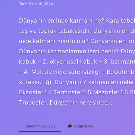
Tarih: Ekim 19, 2024
Dünyanın en ince katmanı ne? Kara tabak
taş ve toprak tabakasıdır. Dünyanın en d
ince katmanı manto mu? Dünyanın en ince
Dünyanın katmanlarının ismi nedir? Dünya
kabuk – 2. okyanusal kabuk – 3. üst manto
– A: Mohorovičić süreksizliği – B: Guten
süreksizliği. Dünyanın 7 katmanları nelerd
Ekzosfer.1.4 Termosfer.1.5 Mezosfer.1.6 S
Troposfer, Dünya’nın neresinde…
Dünyanın
Devamını okuyun
Yorum Bırak
En