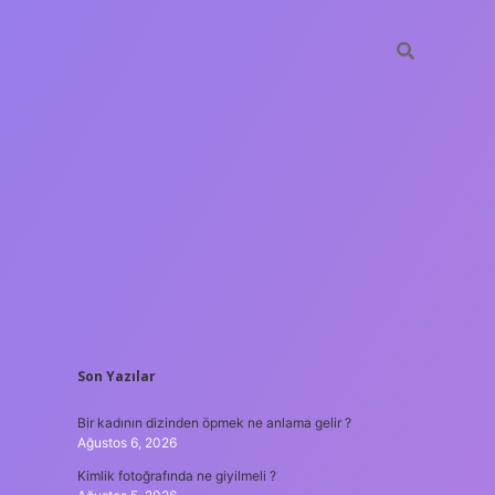
SIDEBAR
Son Yazılar
betxper
Bir kadının dizinden öpmek ne anlama gelir ?
Ağustos 6, 2026
Kimlik fotoğrafında ne giyilmeli ?