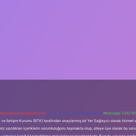
backlinkpaneli@gmail.com
Teams:
forumhizmeti@gmail.com
Whatsapp: 0262 60
i ve İletişim Kurumu (BTK) tarafından onaylanmış bir Yer Sağlayıcı olarak hizmet v
azdıkları içeriklerin sorumluluğunu taşımakta olup, siteye üye olarak bu sorumlul
e yalnızca kendi hazırladığımız makaleler paylaşılmaktadır. Burada yer alan içeri