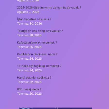
Ağustos 5, 2026
2025-2026 öğretim yılı ne zaman başlayacak ?
Ağustos 3, 2026
İştah kapatma nasıl olur ?
Temmuz 30, 2026
Tavuğa en çok hangi sos yakışır ?
Temmuz 28, 2026
Kafada bulanıklık ne demek ?
Temmuz 25, 2026
Karl Marx’ın dinî inancı nedir ?
Temmuz 24, 2026
15 inci p eğt tug k lığı nerededir ?
Temmuz 24, 2026
Hangi besinler sağlıksız ?
Temmuz 22, 2026
666 mesajı nedir ?
Temmuz 20, 2026