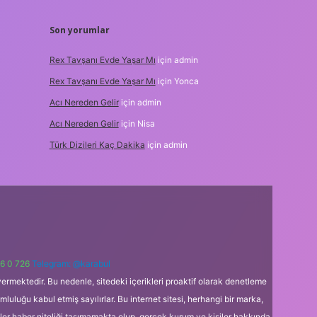
Son yorumlar
Rex Tavşanı Evde Yaşar Mı
için
admin
Rex Tavşanı Evde Yaşar Mı
için
Yonca
Acı Nereden Gelir
için
admin
Acı Nereden Gelir
için
Nisa
Türk Dizileri Kaç Dakika
için
admin
6 0 726
Telegram: @karabul
ermektedir. Bu nedenle, sitedeki içerikleri proaktif olarak denetleme
uğu kabul etmiş sayılırlar. Bu internet sitesi, herhangi bir marka,
kler haber niteliği taşımamakta olup, gerçek kurum ve kişiler hakkında