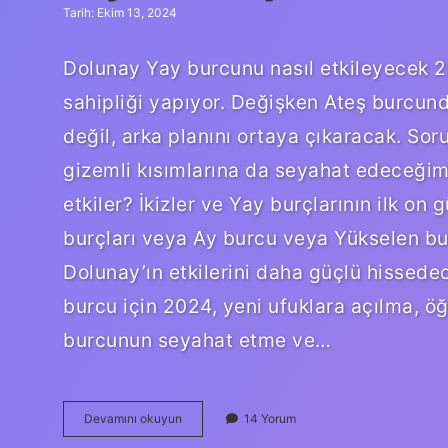
Tarih: Ekim 13, 2024
Dolunay Yay burcunu nasıl etkileyecek
sahipliği yapıyor. Değişken Ateş burcun
değil, arka planını ortaya çıkaracak. Sor
gizemli kısımlarına da seyahat edeceğimi
etkiler? İkizler ve Yay burçlarının ilk on
burçları veya Ay burcu veya Yükselen bur
Dolunay’ın etkilerini daha güçlü hissede
burcu için 2024, yeni ufuklara açılma, öğ
burcunun seyahat etme ve…
Yay
Devamını okuyun
14 Yorum
Dolunayinda