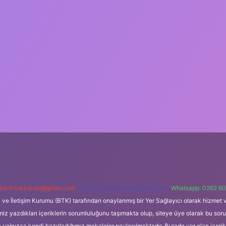
backlinkpaneli@gmail.com
Teams:
forumhizmeti@gmail.com
Whatsapp: 0262 60
i ve İletişim Kurumu (BTK) tarafından onaylanmış bir Yer Sağlayıcı olarak hizmet v
azdıkları içeriklerin sorumluluğunu taşımakta olup, siteye üye olarak bu sorumlul
e yalnızca kendi hazırladığımız makaleler paylaşılmaktadır. Burada yer alan içeri