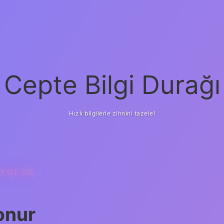
Cepte Bilgi Durağı
Hızlı bilgilerle zihnini tazele!
OYULUR
onur