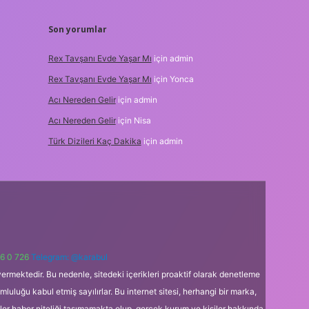
Son yorumlar
Rex Tavşanı Evde Yaşar Mı
için
admin
Rex Tavşanı Evde Yaşar Mı
için
Yonca
Acı Nereden Gelir
için
admin
Acı Nereden Gelir
için
Nisa
Türk Dizileri Kaç Dakika
için
admin
6 0 726
Telegram: @karabul
ermektedir. Bu nedenle, sitedeki içerikleri proaktif olarak denetleme
uğu kabul etmiş sayılırlar. Bu internet sitesi, herhangi bir marka,
kler haber niteliği taşımamakta olup, gerçek kurum ve kişiler hakkında