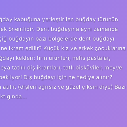
uğday kabuğuna yerleştirilen buğday türünün
mek önemlidir. Dent buğdayına aynı zamanda
çiğ buğdayın bazı bölgelerde dent buğdayı
 ne ikram edilir? Küçük kız ve erkek çocuklarına
yı kekleri; fırın ürünleri, nefis pastalar,
eya tatlılı diş ikramları; tatlı bisküviler, meyve
i bekliyor! Diş buğdayı için ne hediye alınır?
ılır. (dişleri ağrısız ve güzel çıksın diye) Bazı
çıktığında…