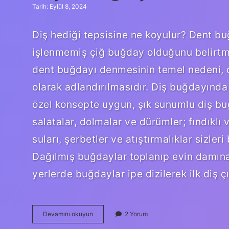
Tarih: Eylül 8, 2024
Diş hediği tepsisine ne koyulur? Dent b
işlenmemiş çiğ buğday olduğunu belirt
dent buğdayı denmesinin temel nedeni, 
olarak adlandırılmasıdır. Diş buğdayında
özel konsepte uygun, şık sunumlu diş buğda
salatalar, dolmalar ve dürümler; fındıklı v
suları, şerbetler ve atıştırmalıklar sizler
Dağılmış buğdaylar toplanıp evin damına at
yerlerde buğdaylar ipe dizilerek ilk diş 
Diş
Devamını okuyun
2 Yorum
Hediği