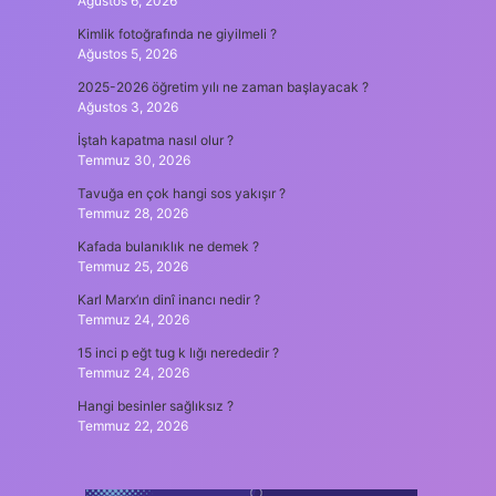
Ağustos 6, 2026
Kimlik fotoğrafında ne giyilmeli ?
Ağustos 5, 2026
2025-2026 öğretim yılı ne zaman başlayacak ?
Ağustos 3, 2026
İştah kapatma nasıl olur ?
Temmuz 30, 2026
Tavuğa en çok hangi sos yakışır ?
Temmuz 28, 2026
Kafada bulanıklık ne demek ?
Temmuz 25, 2026
Karl Marx’ın dinî inancı nedir ?
Temmuz 24, 2026
15 inci p eğt tug k lığı nerededir ?
Temmuz 24, 2026
Hangi besinler sağlıksız ?
Temmuz 22, 2026