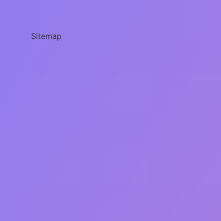
Içine
Ne
Konur
Sitemap