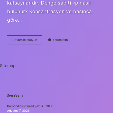
katsayılarıdır. Denge sabiti kp nasıl
bulunur? Konsantrasyon ve basınca
göre…
Kp
Devamını okuyun
Yorum Bırak
Nedir
Denge
Sitemap
SIDEBAR
Son Yazılar
Karbondioksit nasıl yazılır TDK ?
Ağustos 7, 2026