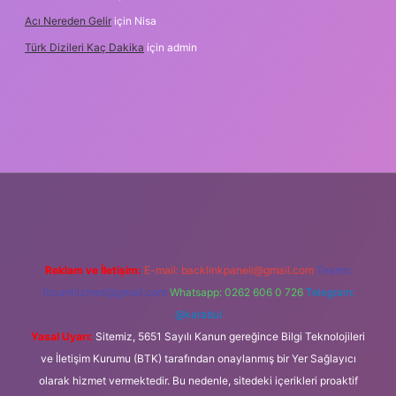
Acı Nereden Gelir
için
Nisa
Türk Dizileri Kaç Dakika
için
admin
per
Reklam ve İletişim:
E-mail:
backlinkpaneli@gmail.com
Teams:
forumhizmeti@gmail.com
Whatsapp: 0262 606 0 726
Telegram:
@karabul
Yasal Uyarı:
Sitemiz, 5651 Sayılı Kanun gereğince Bilgi Teknolojileri
ve İletişim Kurumu (BTK) tarafından onaylanmış bir Yer Sağlayıcı
olarak hizmet vermektedir. Bu nedenle, sitedeki içerikleri proaktif