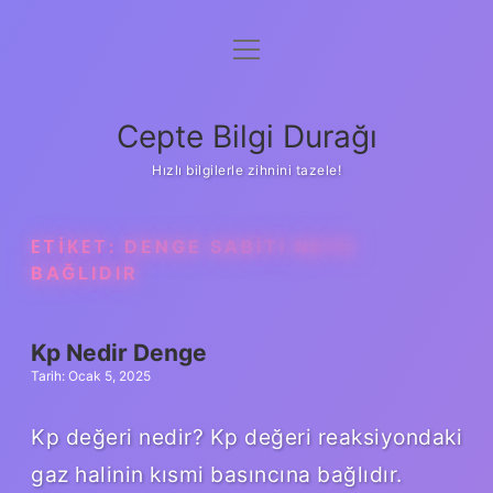
menüyü
Anasayfa
aç
Gizlilik Politikası
Cepte Bilgi Durağı
Yasal Uyarı
Hızlı bilgilerle zihnini tazele!
Hakkımızda
ETIKET:
DENGE SABITI NEYE
BAĞLIDIR
Kp Nedir Denge
Tarih: Ocak 5, 2025
Kp değeri nedir? Kp değeri reaksiyondaki
gaz halinin kısmi basıncına bağlıdır.