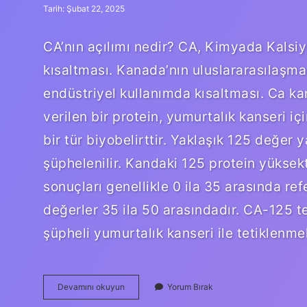
Tarih: Şubat 22, 2025
CA’nın açılımı nedir? CA, Kimyada Kalsiyu
kısaltması. Kanada’nın uluslararasılaşmas
endüstriyel kullanımda kısaltması. Ca k
verilen bir protein, yumurtalık kanseri i
bir tür biyobelirttir. Yaklaşık 125 değer
şüphelenilir. Kandaki 125 protein yüksekt
sonuçları genellikle 0 ila 35 arasında ref
değerler 35 ila 50 arasındadır. CA-125 t
şüpheli yumurtalık kanseri ile tetiklenme
Ca
Devamını okuyun
Yorum Bırak
Ne