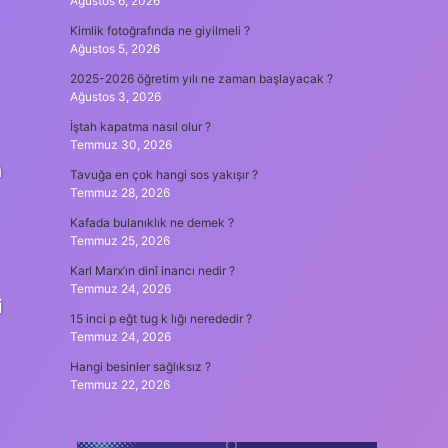
Ağustos 6, 2026
Kimlik fotoğrafında ne giyilmeli ?
Ağustos 5, 2026
2025-2026 öğretim yılı ne zaman başlayacak ?
Ağustos 3, 2026
İştah kapatma nasıl olur ?
Temmuz 30, 2026
n
Tavuğa en çok hangi sos yakışır ?
Temmuz 28, 2026
Kafada bulanıklık ne demek ?
Temmuz 25, 2026
Karl Marx’ın dinî inancı nedir ?
Temmuz 24, 2026
i
15 inci p eğt tug k lığı nerededir ?
Temmuz 24, 2026
Hangi besinler sağlıksız ?
Temmuz 22, 2026