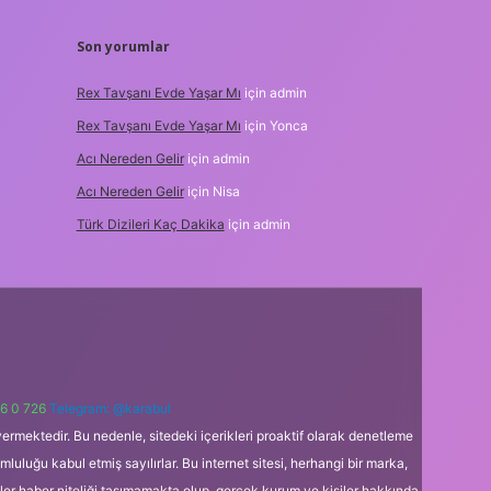
Son yorumlar
Rex Tavşanı Evde Yaşar Mı
için
admin
Rex Tavşanı Evde Yaşar Mı
için
Yonca
Acı Nereden Gelir
için
admin
Acı Nereden Gelir
için
Nisa
Türk Dizileri Kaç Dakika
için
admin
6 0 726
Telegram: @karabul
ermektedir. Bu nedenle, sitedeki içerikleri proaktif olarak denetleme
uğu kabul etmiş sayılırlar. Bu internet sitesi, herhangi bir marka,
kler haber niteliği taşımamakta olup, gerçek kurum ve kişiler hakkında