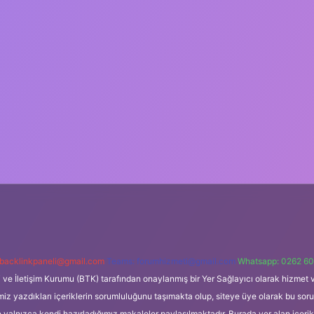
backlinkpaneli@gmail.com
Teams:
forumhizmeti@gmail.com
Whatsapp: 0262 60
i ve İletişim Kurumu (BTK) tarafından onaylanmış bir Yer Sağlayıcı olarak hizmet v
azdıkları içeriklerin sorumluluğunu taşımakta olup, siteye üye olarak bu sorumlul
e yalnızca kendi hazırladığımız makaleler paylaşılmaktadır. Burada yer alan içeri