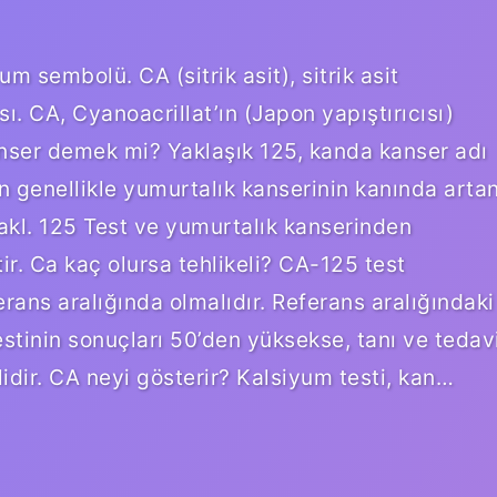
m sembolü. CA (sitrik asit), sitrik asit
ı. CA, Cyanoacrillat’ın (Japon yapıştırıcısı)
anser demek mi? Yaklaşık 125, kanda kanser adı
çin genellikle yumurtalık kanserinin kanında arta
 yakl. 125 Test ve yumurtalık kanserinden
ir. Ca kaç olursa tehlikeli? CA-125 test
erans aralığında olmalıdır. Referans aralığındaki
estinin sonuçları 50’den yüksekse, tanı ve tedav
lidir. CA neyi gösterir? Kalsiyum testi, kan…