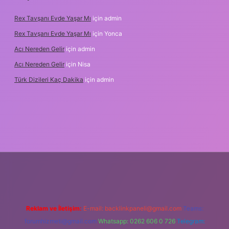
Rex Tavşanı Evde Yaşar Mı
için
admin
Rex Tavşanı Evde Yaşar Mı
için
Yonca
Acı Nereden Gelir
için
admin
Acı Nereden Gelir
için
Nisa
Türk Dizileri Kaç Dakika
için
admin
xper
Reklam ve İletişim:
E-mail:
backlinkpaneli@gmail.com
Teams:
forumhizmeti@gmail.com
Whatsapp: 0262 606 0 726
Telegram: