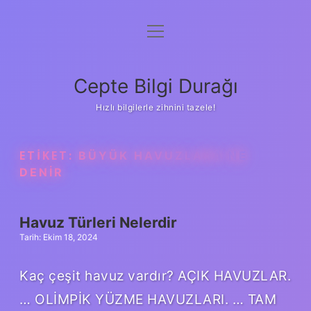
menüyü
Anasayfa
aç
Gizlilik Politikası
Cepte Bilgi Durağı
Yasal Uyarı
Hızlı bilgilerle zihnini tazele!
Hakkımızda
ETIKET:
BÜYÜK HAVUZLARA NE
DENIR
Havuz Türleri Nelerdir
Tarih: Ekim 18, 2024
Kaç çeşit havuz vardır? AÇIK HAVUZLAR.
… OLİMPİK YÜZME HAVUZLARI. … TAM