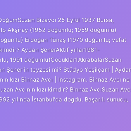
ıDoğumSuzan Bizavcı 25 Eylül 1937 Bursa,
lp Akşiray (1952 doğumlu; 1959 doğumlu)
oğumlu) Erdoğan Tünaş (1970 doğumlu; vefat
kimdir? Aydan ŞenerAktif yıllar1981-
lu; 1991 doğumlu)Çocuklar1AkrabalarSuzan
an Şener’in teyzesi mi? Stüdyo Yeşilçam | Ayda
nın kızı Binnaz Avcı | Instagram. Binnaz Avcı ne
uzan Avcının kızı kimdir? Binnaz AvcıSuzan Avc
1992 yılında İstanbul’da doğdu. Başarılı sunucu,