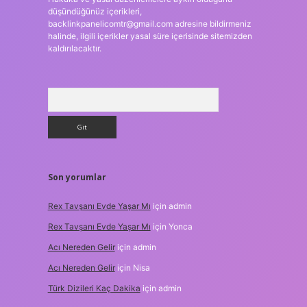
düşündüğünüz içerikleri,
backlinkpanelicomtr@gmail.com
adresine bildirmeniz
halinde, ilgili içerikler yasal süre içerisinde sitemizden
kaldırılacaktır.
Arama
Son yorumlar
Rex Tavşanı Evde Yaşar Mı
için
admin
Rex Tavşanı Evde Yaşar Mı
için
Yonca
Acı Nereden Gelir
için
admin
Acı Nereden Gelir
için
Nisa
Türk Dizileri Kaç Dakika
için
admin