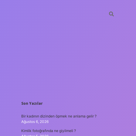
SIDEBAR
Son Yazılar
betxper
Bir kadının dizinden öpmek ne anlama gelir ?
Ağustos 6, 2026
Kimlik fotoğrafında ne giyilmeli ?