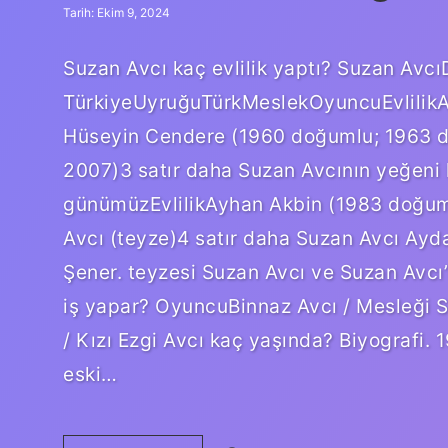
Tarih: Ekim 9, 2024
Suzan Avcı kaç evlilik yaptı? Suzan Avc
TürkiyeUyruğuTürkMeslekOyuncuEvlilikA
Hüseyin Cendere (1960 doğumlu; 1963 d
2007)3 satır daha Suzan Avcının yeğeni 
günümüzEvlilikAyhan Akbin (1983 doğum
Avcı (teyze)4 satır daha Suzan Avcı Ayd
Şener. teyzesi Suzan Avcı ve Suzan Avcı’
iş yapar? OyuncuBinnaz Avcı / Mesleği S
/ Kızı Ezgi Avcı kaç yaşında? Biyografi. 
eski…