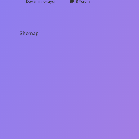
Suzan
Devamını okuyun
8 Yorum
Avcı
Nın
Oğlu
Kimdir
Sitemap