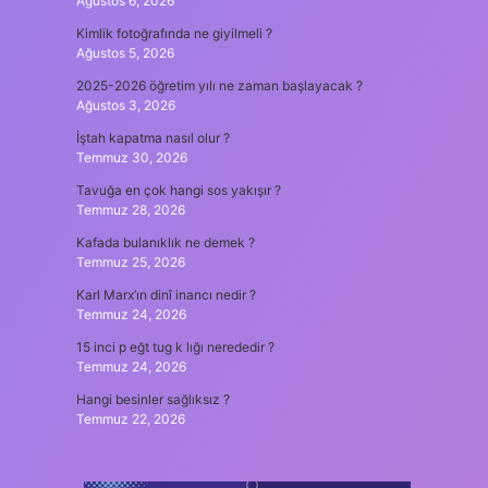
Ağustos 6, 2026
Kimlik fotoğrafında ne giyilmeli ?
Ağustos 5, 2026
2025-2026 öğretim yılı ne zaman başlayacak ?
Ağustos 3, 2026
İştah kapatma nasıl olur ?
Temmuz 30, 2026
Tavuğa en çok hangi sos yakışır ?
Temmuz 28, 2026
Kafada bulanıklık ne demek ?
Temmuz 25, 2026
Karl Marx’ın dinî inancı nedir ?
Temmuz 24, 2026
15 inci p eğt tug k lığı nerededir ?
Temmuz 24, 2026
Hangi besinler sağlıksız ?
Temmuz 22, 2026