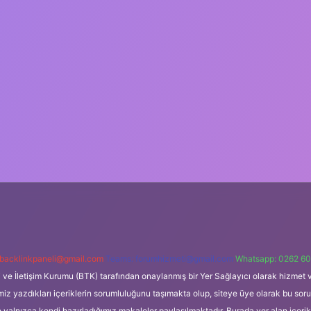
backlinkpaneli@gmail.com
Teams:
forumhizmeti@gmail.com
Whatsapp: 0262 60
i ve İletişim Kurumu (BTK) tarafından onaylanmış bir Yer Sağlayıcı olarak hizmet v
azdıkları içeriklerin sorumluluğunu taşımakta olup, siteye üye olarak bu sorumlul
e yalnızca kendi hazırladığımız makaleler paylaşılmaktadır. Burada yer alan içeri