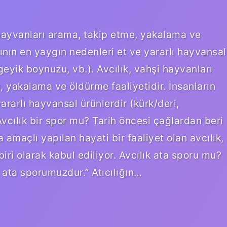
i hayvanları arama, takip etme, yakalama ve
ının en yaygın nedenleri et ve yararlı hayvansal
geyik boynuzu, vb.). Avcılık, vahşi hayvanları
, yakalama ve öldürme faaliyetidir. İnsanların
rarlı hayvansal ürünlerdir (kürk/deri,
vcılık bir spor mu? Tarih öncesi çağlardan beri
amaçlı yapılan hayati bir faaliyet olan avcılık,
ri olarak kabul ediliyor. Avcılık ata sporu mu?
z ata sporumuzdur.” Atıcılığın…