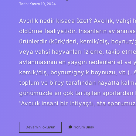
Tarih: Kasım 10, 2024
Avcılık nedir kısaca özet? Avcılık, vahş
öldürme faaliyetidir. İnsanların avlanmas
ürünlerdir (kürk/deri, kemik/diş, boynuz/
veya vahşi hayvanları izleme, takip etme
avlanmasının en yaygın nedenleri et ve ya
kemik/diş, boynuz/geyik boynuzu, vb.). A
toplum ve birey tarafından hayatta kalma 
günümüzde en çok tartışılan sporlardan bi
“Avcılık insani bir ihtiyaçtı, ata sporumu
Avcılık
Devamını okuyun
Yorum Bırak
Sporu