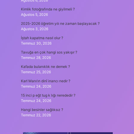
Ağustos 6, 2026
Kimlik fotoğrafında ne giyilmeli ?
Ağustos 5, 2026
2025-2026 öğretim yılı ne zaman başlayacak ?
Ağustos 3, 2026
İştah kapatma nasıl olur ?
Temmuz 30, 2026
Tavuğa en çok hangi sos yakışır ?
Temmuz 28, 2026
Kafada bulanıklık ne demek ?
Temmuz 25, 2026
Karl Marx’ın dinî inancı nedir ?
Temmuz 24, 2026
15 inci p eğt tug k lığı nerededir ?
Temmuz 24, 2026
Hangi besinler sağlıksız ?
Temmuz 22, 2026