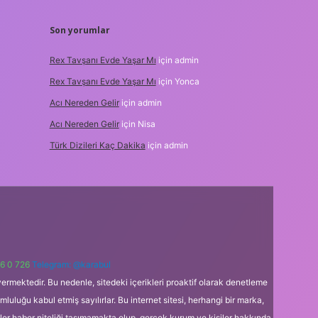
Son yorumlar
Rex Tavşanı Evde Yaşar Mı
için
admin
Rex Tavşanı Evde Yaşar Mı
için
Yonca
Acı Nereden Gelir
için
admin
Acı Nereden Gelir
için
Nisa
Türk Dizileri Kaç Dakika
için
admin
6 0 726
Telegram: @karabul
ermektedir. Bu nedenle, sitedeki içerikleri proaktif olarak denetleme
uğu kabul etmiş sayılırlar. Bu internet sitesi, herhangi bir marka,
kler haber niteliği taşımamakta olup, gerçek kurum ve kişiler hakkında