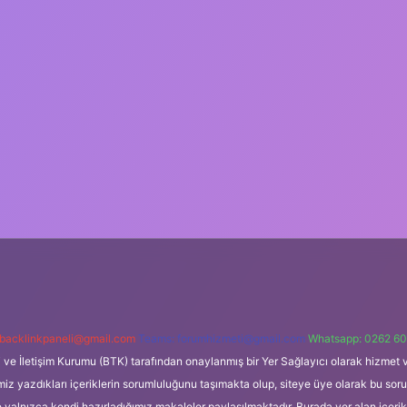
backlinkpaneli@gmail.com
Teams:
forumhizmeti@gmail.com
Whatsapp: 0262 60
i ve İletişim Kurumu (BTK) tarafından onaylanmış bir Yer Sağlayıcı olarak hizmet v
azdıkları içeriklerin sorumluluğunu taşımakta olup, siteye üye olarak bu sorumlul
e yalnızca kendi hazırladığımız makaleler paylaşılmaktadır. Burada yer alan içeri