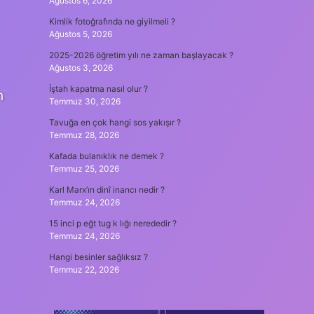
Ağustos 6, 2026
Kimlik fotoğrafında ne giyilmeli ?
Ağustos 5, 2026
2025-2026 öğretim yılı ne zaman başlayacak ?
Ağustos 3, 2026
İştah kapatma nasıl olur ?
n
Temmuz 30, 2026
Tavuğa en çok hangi sos yakışır ?
Temmuz 28, 2026
Kafada bulanıklık ne demek ?
Temmuz 25, 2026
Karl Marx’ın dinî inancı nedir ?
Temmuz 24, 2026
15 inci p eğt tug k lığı nerededir ?
Temmuz 24, 2026
Hangi besinler sağlıksız ?
Temmuz 22, 2026