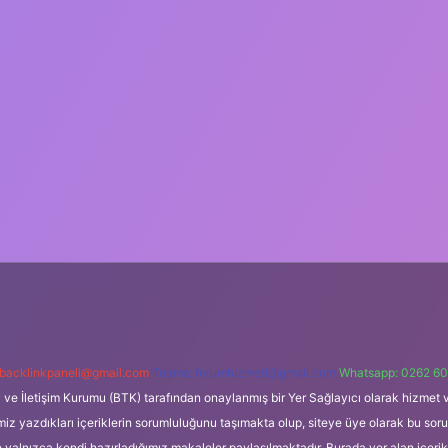
backlinkpaneli@gmail.com
Teams:
forumhizmeti@gmail.com
Whatsapp: 0262 60
i ve İletişim Kurumu (BTK) tarafından onaylanmış bir Yer Sağlayıcı olarak hizmet v
azdıkları içeriklerin sorumluluğunu taşımakta olup, siteye üye olarak bu sorumlul
e yalnızca kendi hazırladığımız makaleler paylaşılmaktadır. Burada yer alan içeri