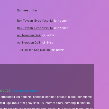
Son yorumlar
Rex Tavşanı Evde Yaşar Mı
için
admin
Rex Tavşanı Evde Yaşar Mı
için
Yonca
Acı Nereden Gelir
için
admin
Acı Nereden Gelir
için
Nisa
Türk Dizileri Kaç Dakika
için
admin
6 0 726
Telegram: @karabul
ermektedir. Bu nedenle, sitedeki içerikleri proaktif olarak denetleme
uğu kabul etmiş sayılırlar. Bu internet sitesi, herhangi bir marka,
kler haber niteliği taşımamakta olup, gerçek kurum ve kişiler hakkında