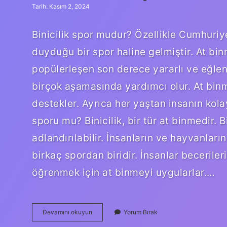
Tarih: Kasım 2, 2024
Binicilik spor mudur? Özellikle Cumhuriy
duyduğu bir spor haline gelmiştir. At b
popülerleşen son derece yararlı ve eğlence
birçok aşamasında yardımcı olur. At bin
destekler. Ayrıca her yaştan insanın kola
sporu mu? Binicilik, bir tür at binmedir. B
adlandırılabilir. İnsanların ve hayvanların
birkaç spordan biridir. İnsanlar beceriler
öğrenmek için at binmeyi uygularlar.…
At
Devamını okuyun
Yorum Bırak
Binmek