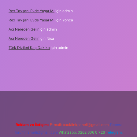
Rex Tavşanı Evde Yaşar Mı
için
admin
Rex Tavşanı Evde Yaşar Mı
için
Yonca
Acı Nereden Gelir
için
admin
Acı Nereden Gelir
için
Nisa
Türk Dizileri Kaç Dakika
için
admin
per
Reklam ve İletişim:
E-mail:
backlinkpaneli@gmail.com
Teams:
forumhizmeti@gmail.com
Whatsapp: 0262 606 0 726
Telegram: