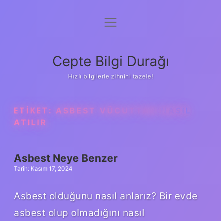
menüyü
Anasayfa
aç
Gizlilik Politikası
Cepte Bilgi Durağı
Yasal Uyarı
Hızlı bilgilerle zihnini tazele!
Hakkımızda
ETIKET:
ASBEST VÜCUTTAN NASIL
ATILIR
Asbest Neye Benzer
Tarih: Kasım 17, 2024
Asbest olduğunu nasıl anlarız? Bir evde
asbest olup olmadığını nasıl