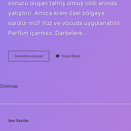
sonucu oluşan tahriş olmuş cildi anında
yatıştırır. Arnica krem özel bölgeye
sürülür mü? Yüz ve vücuda uygulanabilir.
Parfüm içermez. Darbelere…
Arnica
Devamını okuyun
Yorum Bırak
Jel
Günde
Kaç
Kere
Sitemap
SIDEBAR
Son Yazılar