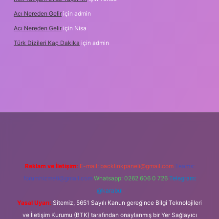
Acı Nereden Gelir
için
admin
Acı Nereden Gelir
için
Nisa
Türk Dizileri Kaç Dakika
için
admin
etxper
Reklam ve İletişim:
E-mail:
backlinkpaneli@gmail.com
Teams:
forumhizmeti@gmail.com
Whatsapp: 0262 606 0 726
Telegram:
@karabul
Yasal Uyarı:
Sitemiz, 5651 Sayılı Kanun gereğince Bilgi Teknolojileri
ve İletişim Kurumu (BTK) tarafından onaylanmış bir Yer Sağlayıcı