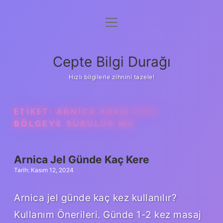
menüyü
Anasayfa
aç
Gizlilik Politikası
Cepte Bilgi Durağı
Yasal Uyarı
Hızlı bilgilerle zihnini tazele!
Hakkımızda
ETIKET:
ARNICA KREM ÖZEL
BÖLGEYE SÜRÜLÜR MÜ
Arnica Jel Günde Kaç Kere
Tarih: Kasım 12, 2024
Arnica jel günde kaç kez kullanılır?
Kullanım Önerileri. Günde 1-2 kez masaj