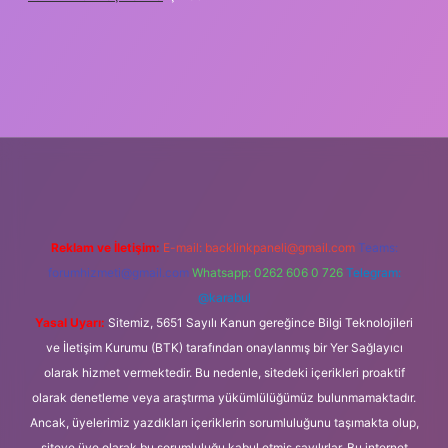
txper
Reklam ve İletişim:
E-mail:
backlinkpaneli@gmail.com
Teams:
forumhizmeti@gmail.com
Whatsapp: 0262 606 0 726
Telegram:
@karabul
Yasal Uyarı:
Sitemiz, 5651 Sayılı Kanun gereğince Bilgi Teknolojileri
ve İletişim Kurumu (BTK) tarafından onaylanmış bir Yer Sağlayıcı
olarak hizmet vermektedir. Bu nedenle, sitedeki içerikleri proaktif
olarak denetleme veya araştırma yükümlülüğümüz bulunmamaktadır.
Ancak, üyelerimiz yazdıkları içeriklerin sorumluluğunu taşımakta olup,
siteye üye olarak bu sorumluluğu kabul etmiş sayılırlar. Bu internet