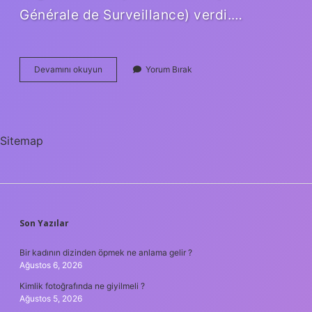
Générale de Surveillance) verdi.…
Antalya
Devamını okuyun
Yorum Bırak
7
Yıldızlı
Otel
Var
Mı
Sitemap
SIDEBAR
Son Yazılar
Bir kadının dizinden öpmek ne anlama gelir ?
Ağustos 6, 2026
Kimlik fotoğrafında ne giyilmeli ?
Ağustos 5, 2026