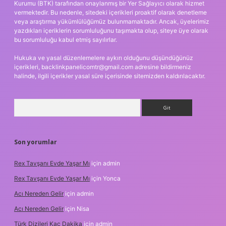
Kurumu (BTK) tarafından onaylanmış bir Yer Sağlayıcı olarak hizmet
vermektedir. Bu nedenle, sitedeki içerikleri proaktif olarak denetleme
veya araştırma yükümlülüğümüz bulunmamaktadır. Ancak, üyelerimiz
yazdıkları içeriklerin sorumluluğunu taşımakta olup, siteye üye olarak
bu sorumluluğu kabul etmiş sayılırlar.
Hukuka ve yasal düzenlemelere aykırı olduğunu düşündüğünüz
içerikleri,
backlinkpanelicomtr@gmail.com
adresine bildirmeniz
halinde, ilgili içerikler yasal süre içerisinde sitemizden kaldırılacaktır.
Arama
Son yorumlar
Rex Tavşanı Evde Yaşar Mı
için
admin
Rex Tavşanı Evde Yaşar Mı
için
Yonca
Acı Nereden Gelir
için
admin
Acı Nereden Gelir
için
Nisa
Türk Dizileri Kaç Dakika
için
admin