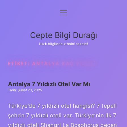
menüyü
Anasayfa
aç
Gizlilik Politikası
Cepte Bilgi Durağı
Yasal Uyarı
Hızlı bilgilerle zihnini tazele!
Hakkımızda
ETIKET:
ANTALYA KAÇ YILDIZ
Antalya 7 Yıldızlı Otel Var Mı
Tarih: Şubat 23, 2025
Türkiye’de 7 yıldızlı otel hangisi? 7 tepeli
şehrin 7 yıldızlı oteli var. Türkiye’nin ilk 7
yıldızlı oteli Shangri La Bosphorus geçen