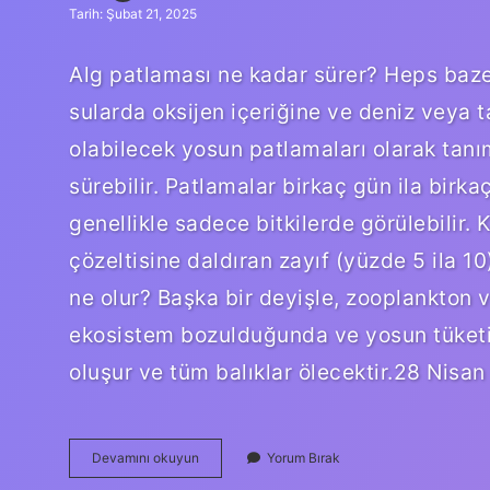
Tarih: Şubat 21, 2025
Alg patlaması ne kadar sürer? Heps bazen
sularda oksijen içeriğine ve deniz veya 
olabilecek yosun patlamaları olarak tanım
sürebilir. Patlamalar birkaç gün ila birkaç
genellikle sadece bitkilerde görülebilir.
çözeltisine daldıran zayıf (yüzde 5 ila 10)
ne olur? Başka bir deyişle, zooplankton v
ekosistem bozulduğunda ve yosun tüketili
oluşur ve tüm balıklar ölecektir.28 Nis
Alg
Devamını okuyun
Yorum Bırak
Patlaması