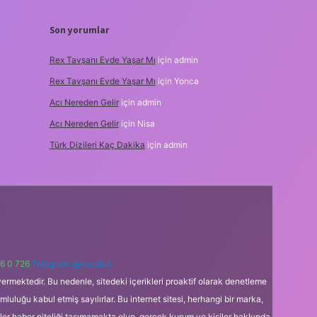
Son yorumlar
Rex Tavşanı Evde Yaşar Mı
için
admin
Rex Tavşanı Evde Yaşar Mı
için
Yonca
Acı Nereden Gelir
için
admin
Acı Nereden Gelir
için
Nisa
Türk Dizileri Kaç Dakika
için
admin
6 0 726
Telegram: @karabul
ermektedir. Bu nedenle, sitedeki içerikleri proaktif olarak denetleme
uğu kabul etmiş sayılırlar. Bu internet sitesi, herhangi bir marka,
kler haber niteliği taşımamakta olup, gerçek kurum ve kişiler hakkında