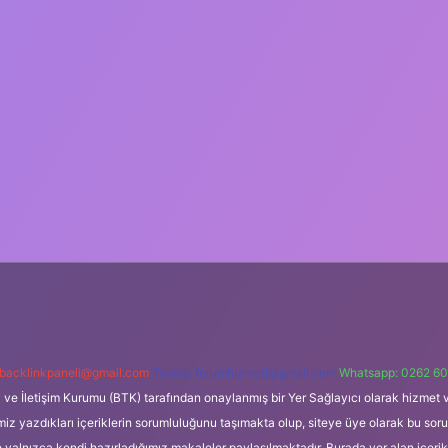
backlinkpaneli@gmail.com
Teams:
forumhizmeti@gmail.com
Whatsapp: 0262 60
i ve İletişim Kurumu (BTK) tarafından onaylanmış bir Yer Sağlayıcı olarak hizmet v
azdıkları içeriklerin sorumluluğunu taşımakta olup, siteye üye olarak bu sorumlul
e yalnızca kendi hazırladığımız makaleler paylaşılmaktadır. Burada yer alan içeri