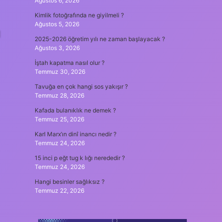
Ağustos 6, 2026
Kimlik fotoğrafında ne giyilmeli ?
Ağustos 5, 2026
l
2025-2026 öğretim yılı ne zaman başlayacak ?
Ağustos 3, 2026
İştah kapatma nasıl olur ?
Temmuz 30, 2026
Tavuğa en çok hangi sos yakışır ?
Temmuz 28, 2026
Kafada bulanıklık ne demek ?
Temmuz 25, 2026
Karl Marx’ın dinî inancı nedir ?
Temmuz 24, 2026
15 inci p eğt tug k lığı nerededir ?
Temmuz 24, 2026
Hangi besinler sağlıksız ?
Temmuz 22, 2026