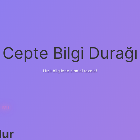
Cepte Bilgi Durağı
Hızlı bilgilerle zihnini tazele!
 MI
lur