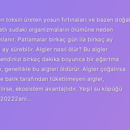
 toksin üreten yosun fırtınaları ve bazen doğa
tatlı sudaki organizmaların ölümüne neden
lanır. Patlamalar birkaç gün ila birkaç ay
 ay sürebilir. Algler nasıl ölür? Bu algler
 Kendinizi birkaç dakika boyunca bir ağartma
, genellikle bu algleri öldürür. Algler çoğalırsa
e balık tarafından tüketilmeyen algler,
rse, ekosistem avantajlıdır. Yeşil su köpüğü
an 20222ani…