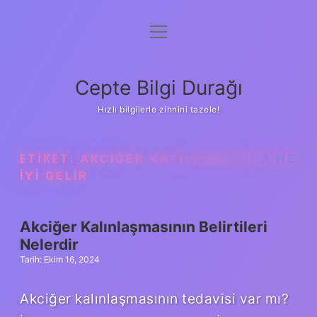
menüyü
Anasayfa
aç
Gizlilik Politikası
Cepte Bilgi Durağı
Yasal Uyarı
Hızlı bilgilerle zihnini tazele!
Hakkımızda
ETIKET:
AKCIĞER KATILAŞMASINA NE
IYI GELIR
Akciğer Kalınlaşmasının Belirtileri
Nelerdir
Tarih: Ekim 16, 2024
Akciğer kalınlaşmasının tedavisi var mı?