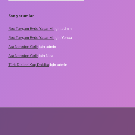
Son yorumlar
Rex Tavşanı Evde Yaşar Mı
için
admin
Rex Tavşanı Evde Yaşar Mı
için
Yonca
Acı Nereden Gelir
için
admin
Acı Nereden Gelir
için
Nisa
Türk Dizileri Kaç Dakika
için
admin
etxper