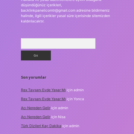
düşündüğünüz içerikleri,
backlinkpanelicomtr@gmail.com
adresine bildirmeniz
halinde, ilgili içerikler yasal süre içerisinde sitemizden
kaldırılacaktır.
Arama
Son yorumlar
Rex Tavşanı Evde Yaşar Mı
için
admin
Rex Tavşanı Evde Yaşar Mı
için
Yonca
Acı Nereden Gelir
için
admin
Acı Nereden Gelir
için
Nisa
Türk Dizileri Kaç Dakika
için
admin