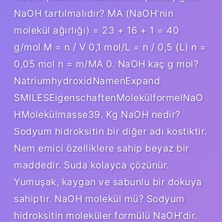
NaOH tartılmalıdır? MA (NaOH’nin
molekül ağırlığı) = 23 + 16 + 1 = 40
g/mol M = n / V 0,1 mol/L = n / 0,5 (L) n =
0,05 mol n = m/MA 0. NaOH kaç g mol?
NatriumhydroxidNamenExpand
SMILESEigenschaftenMolekülformelNaO
HMolekülmasse39. Kg NaOH nedir?
Sodyum hidroksitin bir diğer adı kostiktir.
Nem emici özelliklere sahip beyaz bir
maddedir. Suda kolayca çözünür.
Yumuşak, kaygan ve sabunlu bir dokuya
sahiptir. NaOH molekül mü? Sodyum
hidroksitin moleküler formülü NaOH’dir.