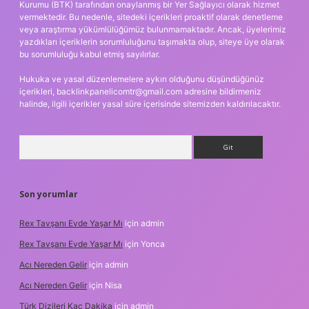
Kurumu (BTK) tarafından onaylanmış bir Yer Sağlayıcı olarak hizmet
vermektedir. Bu nedenle, sitedeki içerikleri proaktif olarak denetleme
veya araştırma yükümlülüğümüz bulunmamaktadır. Ancak, üyelerimiz
yazdıkları içeriklerin sorumluluğunu taşımakta olup, siteye üye olarak
bu sorumluluğu kabul etmiş sayılırlar.
Hukuka ve yasal düzenlemelere aykırı olduğunu düşündüğünüz
içerikleri,
backlinkpanelicomtr@gmail.com
adresine bildirmeniz
halinde, ilgili içerikler yasal süre içerisinde sitemizden kaldırılacaktır.
Arama
Son yorumlar
Rex Tavşanı Evde Yaşar Mı
için
admin
Rex Tavşanı Evde Yaşar Mı
için
Yonca
Acı Nereden Gelir
için
admin
Acı Nereden Gelir
için
Nisa
Türk Dizileri Kaç Dakika
için
admin