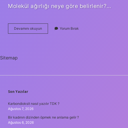
Molekül ağırlığı neye göre belirlenir?…
Naoh
Devamını okuyun
Yorum Bırak
Molekül
Ağırlığı
Nedir
Sitemap
SIDEBAR
Son Yazılar
Karbondioksit nasıl yazılır TDK ?
Ağustos 7, 2026
Bir kadının dizinden öpmek ne anlama gelir ?
Ağustos 6, 2026