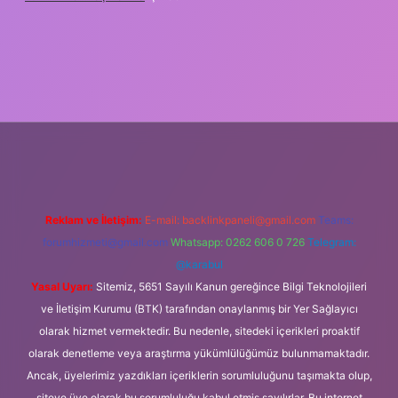
etxper
Reklam ve İletişim:
E-mail:
backlinkpaneli@gmail.com
Teams:
forumhizmeti@gmail.com
Whatsapp: 0262 606 0 726
Telegram:
@karabul
Yasal Uyarı:
Sitemiz, 5651 Sayılı Kanun gereğince Bilgi Teknolojileri
ve İletişim Kurumu (BTK) tarafından onaylanmış bir Yer Sağlayıcı
olarak hizmet vermektedir. Bu nedenle, sitedeki içerikleri proaktif
olarak denetleme veya araştırma yükümlülüğümüz bulunmamaktadır.
Ancak, üyelerimiz yazdıkları içeriklerin sorumluluğunu taşımakta olup,
siteye üye olarak bu sorumluluğu kabul etmiş sayılırlar. Bu internet