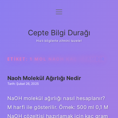
menüyü
Anasayfa
aç
Gizlilik Politikası
Cepte Bilgi Durağı
Yasal Uyarı
Hızlı bilgilerle zihnini tazele!
Hakkımızda
ETIKET:
1 MOL NAOH KAÇ GRAMDIR
Naoh Molekül Ağırlığı Nedir
Tarih: Şubat 26, 2025
NaOH molekül ağırlığı nasıl hesaplanır?
M harfi ile gösterilir. Örnek: 500 ml 0,1 M
NaOH çözeltisi hazırlamak için kaç gram